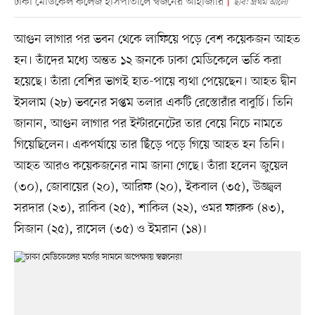
ঢাকা মেডিকেল কলেজ হাসপাতালে স্বজনের আহাজারি
ছবি: প্রথম আলো
আগুন লাগার পর ভবন থেকে লাফিয়ে পড়ে বেশ কয়েকজন আহত
হন। তাঁদের মধ্যে অন্তত ১২ জনকে ঢাকা মেডিকেলে ভর্তি করা
হয়েছে। তাঁরা বেশির ভাগই হাত-পায়ে ব্যথা পেয়েছেন। আহত দ্বীন
ইসলাম (২৮) ভবনের সপ্তম তলার একটি রেস্তোরাঁর বাবুর্চি। তিনি
জানান, আগুন লাগার পর ইন্টারনেটের তার বেয়ে নিচে নামতে
গিয়েছিলেন। একপর্যায়ে তার ছিঁড়ে পড়ে গিয়ে আহত হন তিনি।
আহত আরও কয়েকজনের নাম জানা গেছে। তাঁরা হলেন জুয়েল
(৩০), জোবায়ের (২০), আরিফ (২০), ইকবাল (৩৫), উজ্জ্বল
সরদার (২৩), রাকিব (২৫), শাকিল (২২), ওমর ফারুক (৪৩),
সিজান (২৫), রাসেল (৩৫) ও ইমরান (১৪)।