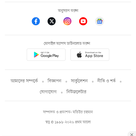
অনুসরণ করুন
মোবাইল অ্যাপস ডাউনলোড করুন
আমাদের সম্পর্কে
বিজ্ঞাপন
সার্কুলেশন
নীতি ও শর্ত
যোগাযোগ
নিউজলেটার
সম্পাদক ও প্রকাশক: মতিউর রহমান
স্বত্ব © ১৯৯৮-২০২৬ প্রথম আলো