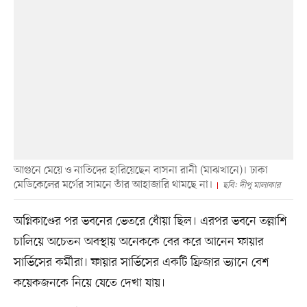
আগুনে মেয়ে ও নাতিদের হারিয়েছেন বাসনা রানী (মাঝখানে)। ঢাকা
মেডিকেলের মর্গের সামনে তাঁর আহাজারি থামছে না।
ছবি: দীপু মালাকার
অগ্নিকাণ্ডের পর ভবনের ভেতরে ধোঁয়া ছিল। এরপর ভবনে তল্লাশি
চালিয়ে অচেতন অবস্থায় অনেককে বের করে আনেন ফায়ার
সার্ভিসের কর্মীরা। ফায়ার সার্ভিসের একটি ফ্রিজার ভ্যানে বেশ
কয়েকজনকে নিয়ে যেতে দেখা যায়।