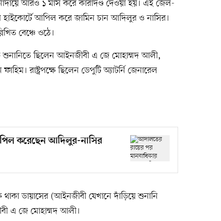
অনাদায়ে আরও ১ মাস করে কারাদণ্ড দেওয়া হয়। এই জেল-
ম্বর হাইকোর্টে আপিল করে জামিন চান আদিলুর ও নাসির।
লিখিত বেঞ্চে ওঠে।
 শুনানিতে ছিলেন আইনজীবী এ জে মোহাম্মদ আলী,
াহিম। রাষ্ট্রপক্ষে ছিলেন ডেপুটি অ্যাটর্নি জেনারেল
ে আপিল করেছেন আদিলুর-নাসির
 থাকা ডায়াসের (আইনজীবী যেখানে দাঁড়িয়ে শুনানি
জীবী এ জে মোহাম্মদ আলী।