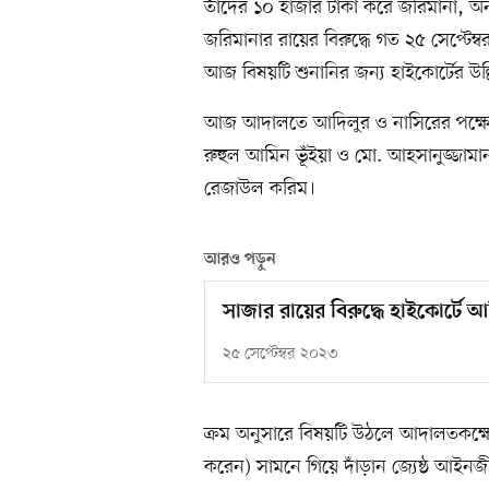
তাঁদের ১০ হাজার টাকা করে জরিমানা, 
জরিমানার রায়ের বিরুদ্ধে গত ২৫ সেপ্টে
আজ বিষয়টি শুনানির জন্য হাইকোর্টের উল্
আজ আদালতে আদিলুর ও নাসিরের পক্ষে
রুহুল আমিন ভূঁইয়া ও মো. আহসানুজ্জামান ফ
রেজাউল করিম।
আরও পড়ুন
সাজার রায়ের বিরুদ্ধে হাইকোর্ট
২৫ সেপ্টেম্বর ২০২৩
ক্রম অনুসারে বিষয়টি উঠলে আদালতকক্ষে
করেন) সামনে গিয়ে দাঁড়ান জ্যেষ্ঠ আইন