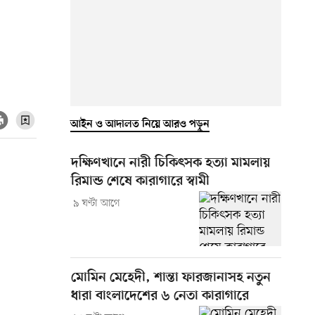
আইন ও আদালত নিয়ে আরও পড়ুন
দক্ষিণখানে নারী চিকিৎসক হত্যা মামলায়
রিমান্ড শেষে কারাগারে স্বামী
৯ ঘণ্টা আগে
মোমিন মেহেদী, শান্তা ফারজানাসহ নতুন
ধারা বাংলাদেশের ৬ নেতা কারাগারে