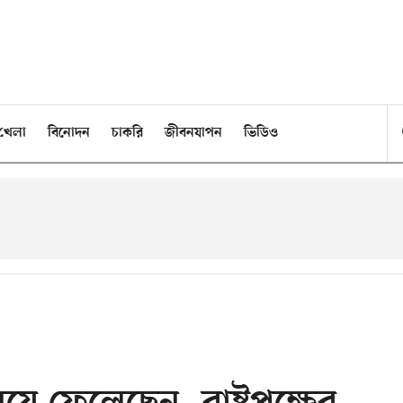
খেলা
বিনোদন
চাকরি
জীবনযাপন
ভিডিও