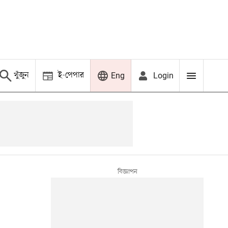
খুঁজুন
ই-পেপার
Login
Eng