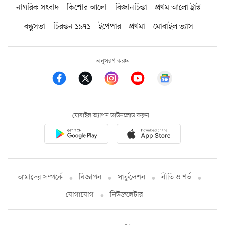
নাগরিক সংবাদ
কিশোর আলো
বিজ্ঞানচিন্তা
প্রথম আলো ট্রাস্ট
বন্ধুসভা
চিরন্তন ১৯৭১
ইপেপার
প্রথমা
মোবাইল ভ্যাস
অনুসরণ করুন
মোবাইল অ্যাপস ডাউনলোড করুন
আমাদের সম্পর্কে
বিজ্ঞাপন
সার্কুলেশন
নীতি ও শর্ত
যোগাযোগ
নিউজলেটার