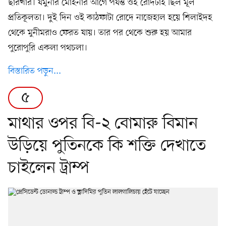
ছারখার। যমুনার মোহনার আগে পর্যন্ত ওই রোদটাই ছিল মূল
প্রতিকূলতা। দুই দিন ওই কাঠফাটা রোদে নাজেহাল হয়ে শিলাইদহ
থেকে মুনীমরাও ফেরত যায়। তার পর থেকে শুরু হয় আমার
পুরোপুরি একলা পথচলা।
বিস্তারিত পড়ুন...
৫
মাথার ওপর বি-২ বোমারু বিমান
উড়িয়ে পুতিনকে কি শক্তি দেখাতে
চাইলেন ট্রাম্প