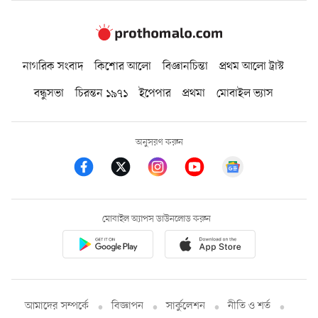
নাগরিক সংবাদ
কিশোর আলো
বিজ্ঞানচিন্তা
প্রথম আলো ট্রাস্ট
বন্ধুসভা
চিরন্তন ১৯৭১
ইপেপার
প্রথমা
মোবাইল ভ্যাস
অনুসরণ করুন
মোবাইল অ্যাপস ডাউনলোড করুন
আমাদের সম্পর্কে
বিজ্ঞাপন
সার্কুলেশন
নীতি ও শর্ত