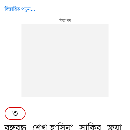
বিস্তারিত পড়ুন...
৩
বঙ্গবন্ধু, শেখ হাসিনা, সাকিব, জয়া