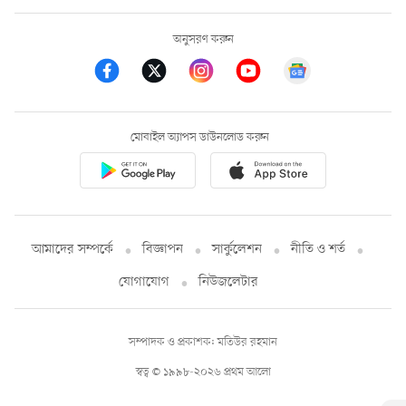
অনুসরণ করুন
মোবাইল অ্যাপস ডাউনলোড করুন
আমাদের সম্পর্কে
বিজ্ঞাপন
সার্কুলেশন
নীতি ও শর্ত
যোগাযোগ
নিউজলেটার
সম্পাদক ও প্রকাশক: মতিউর রহমান
স্বত্ব © ১৯৯৮-২০২৬ প্রথম আলো