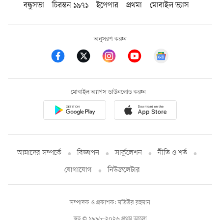
বন্ধুসভা
চিরন্তন ১৯৭১
ইপেপার
প্রথমা
মোবাইল ভ্যাস
অনুসরণ করুন
মোবাইল অ্যাপস ডাউনলোড করুন
আমাদের সম্পর্কে
বিজ্ঞাপন
সার্কুলেশন
নীতি ও শর্ত
যোগাযোগ
নিউজলেটার
সম্পাদক ও প্রকাশক: মতিউর রহমান
স্বত্ব © ১৯৯৮-২০২৬ প্রথম আলো