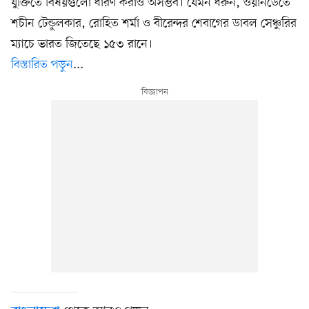
যুক্তিতে বিষয়গুলো ধারণ করাও অসম্ভব। যেমন ধরুন, ওয়ানডেতে
শচীন টেন্ডুলকার, রোহিত শর্মা ও বীরেন্দর শেবাগের ডাবল সেঞ্চুরির
ম্যাচে ভারত জিতেছে ১৫৩ রানে।
বিস্তারিত পড়ুন
...