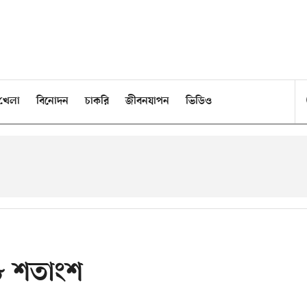
খেলা
বিনোদন
চাকরি
জীবনযাপন
ভিডিও
৮ শতাংশ