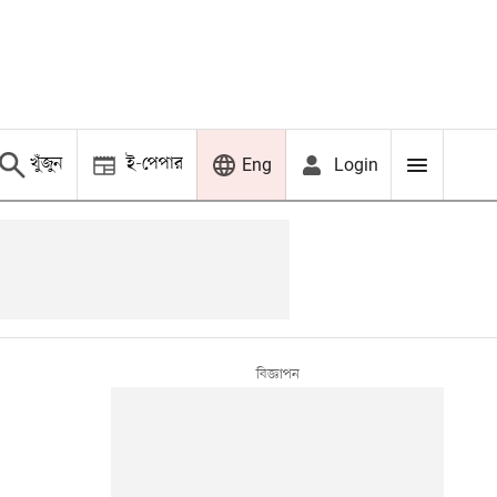
খুঁজুন
ই-পেপার
Login
Eng