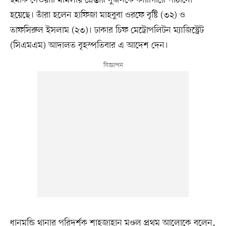
হুমকি দেওয়ার মামলায় গ্রেপ্তার দুজনকে কারাগারে পাঠানো
হয়েছে। তাঁরা হলেন হাফিজা মাহবুবা ওরফে বৃষ্টি (৩২) ও
তাফসিরুল ইসলাম (২৩)। ঢাকার চিফ মেট্রোপলিটন ম্যাজিস্ট্রেট
(সিএমএম) আদালত বৃহস্পতিবার এ আদেশ দেন।
ধানমন্ডি থানার পরিদর্শক শাহজাহান মণ্ডল প্রথম আলোকে বলেন,