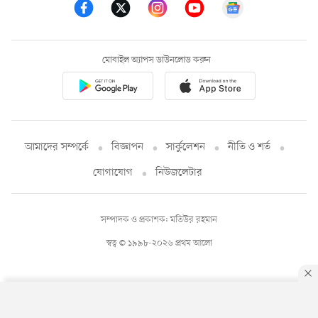
মোবাইল অ্যাপস ডাউনলোড করুন
আমাদের সম্পর্কে
বিজ্ঞাপন
সার্কুলেশন
নীতি ও শর্ত
যোগাযোগ
নিউজলেটার
সম্পাদক ও প্রকাশক: মতিউর রহমান
স্বত্ব © ১৯৯৮-২০২৬ প্রথম আলো