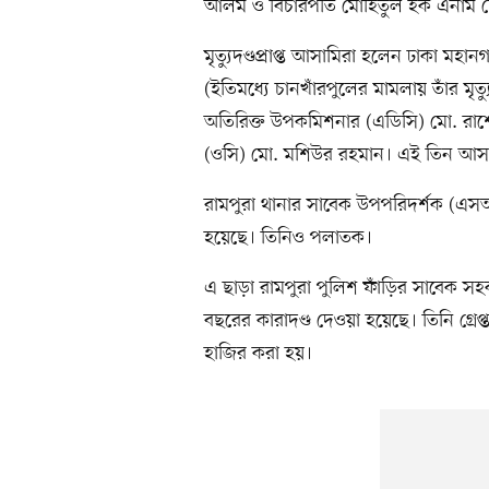
আলম ও বিচারপতি মোহিতুল হক এনাম চ
মৃত্যুদণ্ডপ্রাপ্ত আসামিরা হলেন ঢাকা ম
(ইতিমধ্যে চানখাঁরপুলের মামলায় তাঁর মৃত
অতিরিক্ত উপকমিশনার (এডিসি) মো. রাশেদু
(ওসি) মো. মশিউর রহমান। এই তিন আস
রামপুরা থানার সাবেক উপপরিদর্শক (এসআ
হয়েছে। তিনিও পলাতক।
এ ছাড়া রামপুরা পুলিশ ফাঁড়ির সাবেক স
বছরের কারাদণ্ড দেওয়া হয়েছে। তিনি গ্রেপ
হাজির করা হয়।