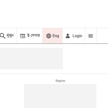
খুঁজুন
ই-পেপার
Login
Eng