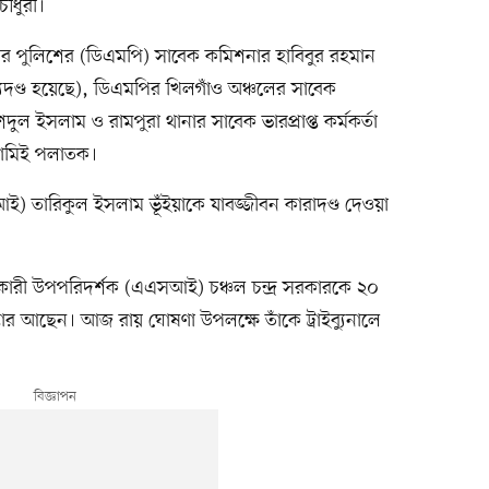
ৌধুরী।
হানগর পুলিশের (ডিএমপি) সাবেক কমিশনার হাবিবুর রহমান
্যুদণ্ড হয়েছে), ডিএমপির খিলগাঁও অঞ্চলের সাবেক
ল ইসলাম ও রামপুরা থানার সাবেক ভারপ্রাপ্ত কর্মকর্তা
ামিই পলাতক।
ই) তারিকুল ইসলাম ভূঁইয়াকে যাবজ্জীবন কারাদণ্ড দেওয়া
হকারী উপপরিদর্শক (এএসআই) চঞ্চল চন্দ্র সরকারকে ২০
্তার আছেন। আজ রায় ঘোষণা উপলক্ষে তাঁকে ট্রাইব্যুনালে