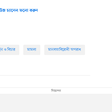
উজ চ্যানেল ফলো করুন
ন ও বিচার
মামলা
মানবতাবিরোধী অপরাধ