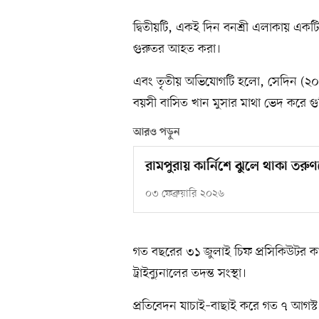
দ্বিতীয়টি, একই দিন বনশ্রী এলাকায় একট
গুরুতর আহত করা।
এবং তৃতীয় অভিযোগটি হলো, সেদিন (২০
বয়সী বাসিত খান মুসার মাথা ভেদ করে গু
আরও পড়ুন
রামপুরায় কার্নিশে ঝুলে থাকা তরুণক
০৩ ফেব্রুয়ারি ২০২৬
গত বছরের ৩১ জুলাই চিফ প্রসিকিউটর কার
ট্রাইব্যুনালের তদন্ত সংস্থা।
প্রতিবেদন যাচাই–বাছাই করে গত ৭ আগস্ট 