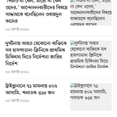
‘পিটাও না কেন, মারো না কেন
ওদের,’ আন্দোলনকারীদের বিষয়ে
সাদ্দামকে বলেছিলেন ওবায়দুল
কাদের
০৬ আগস্ট ২০২৬
দুর্ঘটনায় আহত যেকোনো ব্যক্তিকে
সব হাসপাতাল-ক্লিনিকে প্রাথমিক
চিকিৎসা দিতে নির্দেশনা জারির
নির্দেশ
০৬ আগস্ট ২০২৬
ট্রাইব্যুনালে ৭১ মামলায় ৫০২
আসামি, পলাতক ৩১৫ জন
০৬ আগস্ট ২০২৬