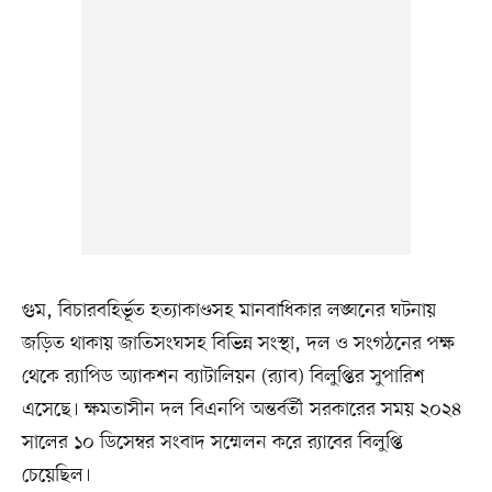
গুম, বিচারবহির্ভূত হত্যাকাণ্ডসহ মানবাধিকার লঙ্ঘনের ঘটনায়
জড়িত থাকায় জাতিসংঘসহ বিভিন্ন সংস্থা, দল ও সংগঠনের পক্ষ
থেকে র‍্যাপিড অ্যাকশন ব্যাটালিয়ন (র‍্যাব) বিলুপ্তির সুপারিশ
এসেছে। ক্ষমতাসীন দল বিএনপি অন্তর্বর্তী সরকারের সময় ২০২৪
সালের ১০ ডিসেম্বর সংবাদ সম্মেলন করে র‍্যাবের বিলুপ্তি
চেয়েছিল।