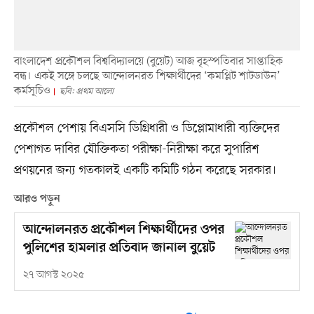
বাংলাদেশ প্রকৌশল বিশ্ববিদ্যালয়ে (বুয়েট) আজ বৃহস্পতিবার সাপ্তাহিক
বন্ধ। একই সঙ্গে চলছে আন্দোলনরত শিক্ষার্থীদের ‘কমপ্লিট শাটডাউন’
কর্মসূচিও
ছবি: প্রথম আলো
প্রকৌশল পেশায় বিএসসি ডিগ্রিধারী ও ডিপ্লোমাধারী ব্যক্তিদের
পেশাগত দাবির যৌক্তিকতা পরীক্ষা-নিরীক্ষা করে সুপারিশ
প্রণয়নের জন্য গতকালই একটি কমিটি গঠন করেছে সরকার।
আরও পড়ুন
আন্দোলনরত প্রকৌশল শিক্ষার্থীদের ওপর
পুলিশের হামলার প্রতিবাদ জানাল বুয়েট
২৭ আগস্ট ২০২৫