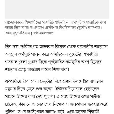
আন্দোলনরত শিক্ষার্থীদের ‘কমপ্লিট শাটডাউন’ কর্মসূচি ও সাপ্তাহিক ক্লাস
বন্ধের দিনে ফাঁকা বাংলাদেশ প্রকৌশল বিশ্ববিদ্যালয় (বুয়েট) ক্যাম্পাস।
আজ বৃহস্পতিবার
ছবি: প্রথম আলো
তিন দফা দাবিতে গত মঙ্গলবার বিকেল থেকে রাজধানীর শাহবাগে
অবস্থান কর্মসূচি পালন করে আসছিলেন বুয়েটের শিক্ষার্থীরা।
গতকাল বেলা ১১টার দিকে পূর্বঘোষিত কর্মসূচির অংশ হিসেবে
শাহবাগ মোড় অবরোধ করেন শিক্ষার্থীরা।
একপর্যায়ে তাঁরা বেলা দেড়টার দিকে প্রধান উপদেষ্টার বাসভবন
যমুনার দিকে যেতে শুরু করেন। ইন্টারকন্টিনেন্টাল হোটেলের
সামনে তাঁদের বাধা দেয় পুলিশ। এ সময় তাঁদের ওপর সাউন্ড
গ্রেনেড, কাঁদানে গ্যাসের শেল নিক্ষেপ ও জলকামান ব্যবহার করে
পুলিশ। তখন লাঠিপেটার ঘটনাও ঘটে। এতে অনেক শিক্ষার্থী