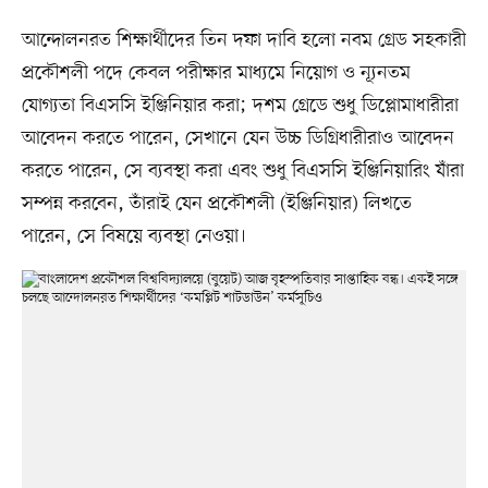
আন্দোলনরত শিক্ষার্থীদের তিন দফা দাবি হলো নবম গ্রেড সহকারী
প্রকৌশলী পদে কেবল পরীক্ষার মাধ্যমে নিয়োগ ও ন্যূনতম
যোগ্যতা বিএসসি ইঞ্জিনিয়ার করা; দশম গ্রেডে শুধু ডিপ্লোমাধারীরা
আবেদন করতে পারেন, সেখানে যেন উচ্চ ডিগ্রিধারীরাও আবেদন
করতে পারেন, সে ব্যবস্থা করা এবং শুধু বিএসসি ইঞ্জিনিয়ারিং যাঁরা
সম্পন্ন করবেন, তাঁরাই যেন প্রকৌশলী (ইঞ্জিনিয়ার) লিখতে
পারেন, সে বিষয়ে ব্যবস্থা নেওয়া।