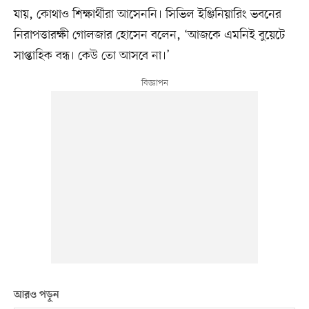
যায়, কোথাও শিক্ষার্থীরা আসেননি। সিভিল ইঞ্জিনিয়ারিং ভবনের
নিরাপত্তারক্ষী গোলজার হোসেন বলেন, ‘আজকে এমনিই বুয়েটে
সাপ্তাহিক বন্ধ। কেউ তো আসবে না।’
আরও পড়ুন