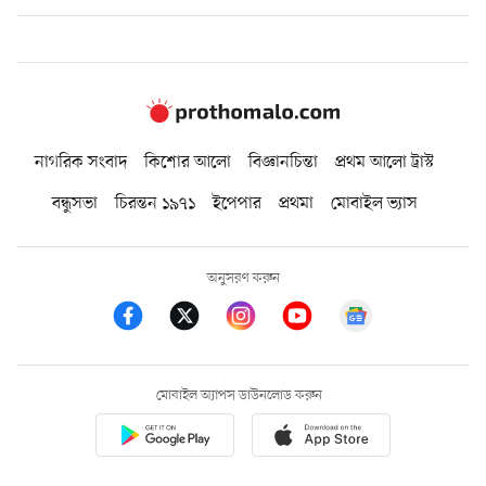
নাগরিক সংবাদ
কিশোর আলো
বিজ্ঞানচিন্তা
প্রথম আলো ট্রাস্ট
বন্ধুসভা
চিরন্তন ১৯৭১
ইপেপার
প্রথমা
মোবাইল ভ্যাস
অনুসরণ করুন
মোবাইল অ্যাপস ডাউনলোড করুন