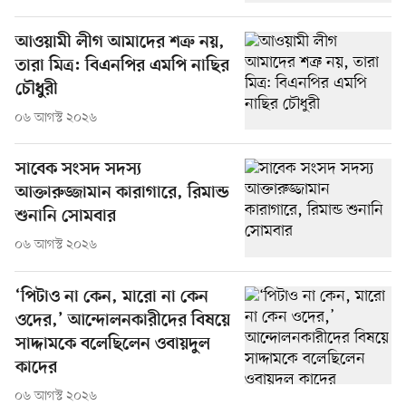
আওয়ামী লীগ আমাদের শত্রু নয়,
তারা মিত্র: বিএনপির এমপি নাছির
চৌধুরী
০৬ আগস্ট ২০২৬
সাবেক সংসদ সদস্য
আক্তারুজ্জামান কারাগারে, রিমান্ড
শুনানি সোমবার
০৬ আগস্ট ২০২৬
‘পিটাও না কেন, মারো না কেন
ওদের,’ আন্দোলনকারীদের বিষয়ে
সাদ্দামকে বলেছিলেন ওবায়দুল
কাদের
০৬ আগস্ট ২০২৬