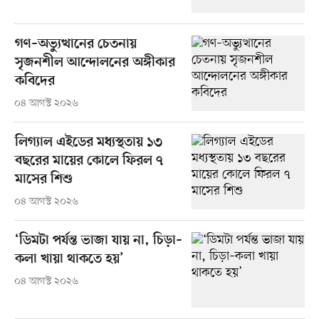
গণ–অভ্যুত্থানের চেতনায়
সৃজনশীল আন্দোলনের অঙ্গীকার
কবিদের
০৪ আগস্ট ২০২৬
লিগ্যাল এইডের মধ্যস্থতায় ১৩
বছরের মায়ের কোলে ফিরল ৭
মাসের শিশু
০৪ আগস্ট ২০২৬
‘ডিমটা পর্যন্ত ভাজা যায় না, চিড়া–
কলা খায়া থাকতে হয়’
০৪ আগস্ট ২০২৬