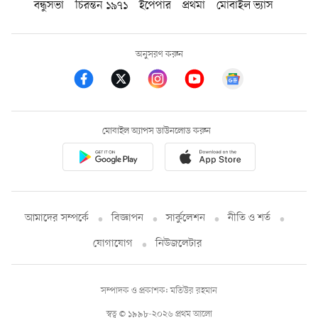
বন্ধুসভা
চিরন্তন ১৯৭১
ইপেপার
প্রথমা
মোবাইল ভ্যাস
অনুসরণ করুন
মোবাইল অ্যাপস ডাউনলোড করুন
আমাদের সম্পর্কে
বিজ্ঞাপন
সার্কুলেশন
নীতি ও শর্ত
যোগাযোগ
নিউজলেটার
সম্পাদক ও প্রকাশক: মতিউর রহমান
স্বত্ব © ১৯৯৮-২০২৬ প্রথম আলো