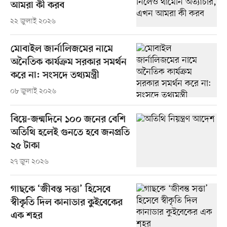
আমরা কী করব
২২ জুলাই ২০২৬
মোবাইল জার্নালিজমের নামে
অনৈতিক কার্যক্রম সরকার সমর্থন
করে না: সংসদে তথ্যমন্ত্রী
০৮ জুলাই ২০২৬
বিয়ে-জন্মদিনে ১০০ জনের বেশি
অতিথি হলেই গুনতে হবে জনপ্রতি
২৫ টাকা
২৭ জুন ২০২৬
গাছকে ‘জীবন্ত সত্তা’ হিসেবে
স্বীকৃতি দিল কানাডার কুইবেকের
এক শহর