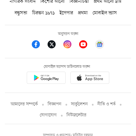
নাগরিক সংবাদ
কিশোর আলো
বিজ্ঞানচিন্তা
প্রথম আলো ট্রাস্ট
বন্ধুসভা
চিরন্তন ১৯৭১
ইপেপার
প্রথমা
মোবাইল ভ্যাস
অনুসরণ করুন
মোবাইল অ্যাপস ডাউনলোড করুন
আমাদের সম্পর্কে
বিজ্ঞাপন
সার্কুলেশন
নীতি ও শর্ত
যোগাযোগ
নিউজলেটার
সম্পাদক ও প্রকাশক: মতিউর রহমান