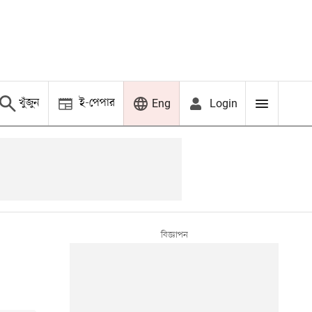
খুঁজুন
ই-পেপার
Login
Eng