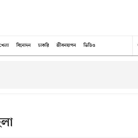
খেলা
বিনোদন
চাকরি
জীবনযাপন
ভিডিও
েলা