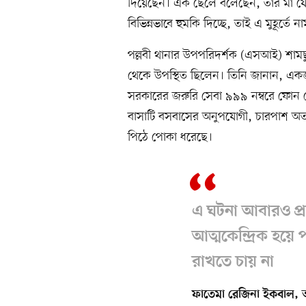
দিয়েছেন। এক ছেলে বলেছেন, তাঁর মা যে
বিভিন্নভাবে হুমকি দিচ্ছে, তাই এ মুহূর্ত
পল্লবী থানার উপপরিদর্শক (এসআই) শামছুর
থেকে উপস্থিত ছিলেন। তিনি জানান, একজ
সরকারের জরুরি সেবা ৯৯৯ নম্বরে ফোন
বাসাটি বসবাসের অনুপযোগী, চারপাশ অত
পিঠে পোকা ধরেছে।
এ ঘটনা আবারও প্র
আত্মকেন্দ্রিক হয়
রাখতে চায় না
ফাতেমা রেজিনা ইকবাল, অধ