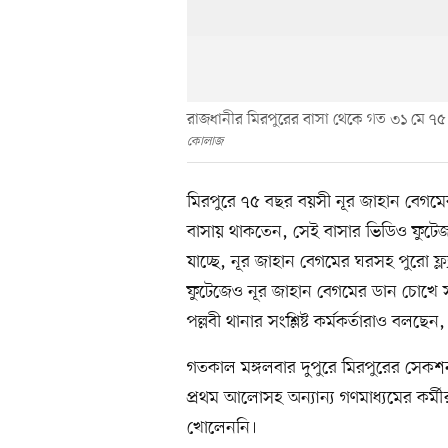
রাজধানীর মিরপুরের বাসা থেকে গত ৩১ মে ৭৫
কোলাজ
মিরপুরে ৭৫ বছর বয়সী নূর জাহান বেগমের
বাসায় থাকতেন, সেই বাসার ভিডিও ফুটে
যাচ্ছে, নূর জাহান বেগমের ঘরসহ পুরো ফ্ল্য
ফুটেজেও নূর জাহান বেগমের ডান চোখে সা
পল্লবী থানার সংশ্লিষ্ট কর্মকর্তারাও বলছ
গতকাল মঙ্গলবার দুপুরে মিরপুরের সেকশন
প্রথম আলোসহ অন্যান্য গণমাধ্যমের কর্
খোলেননি।