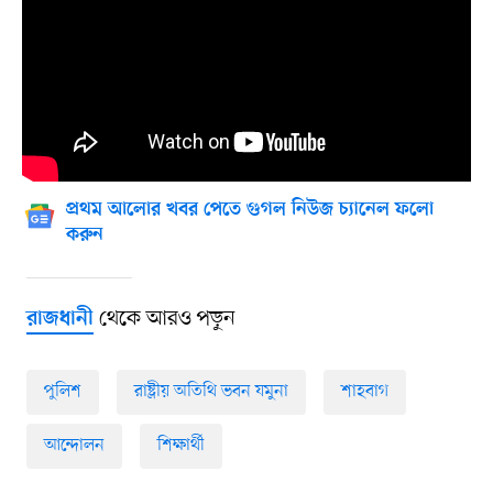
প্রথম আলোর খবর পেতে গুগল নিউজ চ্যানেল ফলো
করুন
থেকে আরও পড়ুন
রাজধানী
পুলিশ
রাষ্ট্রীয় অতিথি ভবন যমুনা
শাহবাগ
আন্দোলন
শিক্ষার্থী