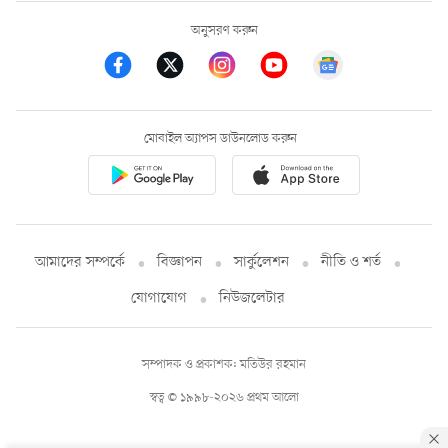
অনুসরণ করুন
মোবাইল অ্যাপস ডাউনলোড করুন
আমাদের সম্পর্কে
বিজ্ঞাপন
সার্কুলেশন
নীতি ও শর্ত
যোগাযোগ
নিউজলেটার
সম্পাদক ও প্রকাশক: মতিউর রহমান
স্বত্ব © ১৯৯৮-২০২৬ প্রথম আলো