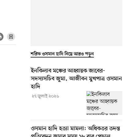
শরিফ ওসমান হাদি নিয়ে আরও পড়ুন
ইনকিলাব মঞ্চের আহ্বায়ক জাবের-
সদস্যসচিব জুমা, আজীবন মুখপাত্র ওসমান
হাদি
২৭ জুলাই ২০২৬
ওসমান হাদি হত্যা মামলা: অধিকতর তদন্ত
প্রতিবেদন জমার সময় ১৮ বার পেছাল