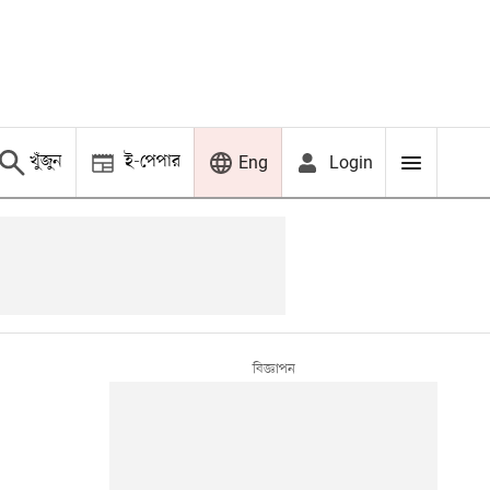
খুঁজুন
ই-পেপার
Login
Eng