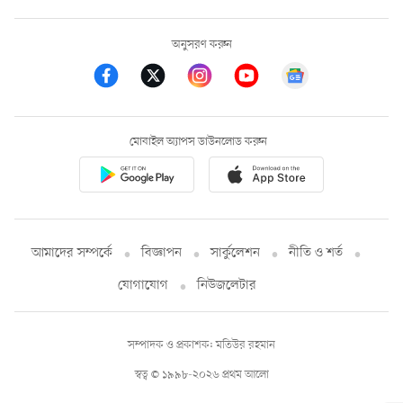
অনুসরণ করুন
মোবাইল অ্যাপস ডাউনলোড করুন
আমাদের সম্পর্কে
বিজ্ঞাপন
সার্কুলেশন
নীতি ও শর্ত
যোগাযোগ
নিউজলেটার
সম্পাদক ও প্রকাশক: মতিউর রহমান
স্বত্ব © ১৯৯৮-২০২৬ প্রথম আলো