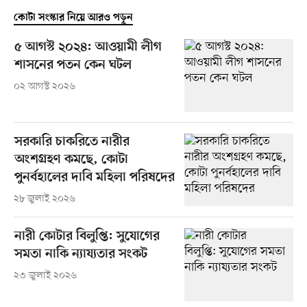
কোটা সংস্কার নিয়ে আরও পড়ুন
৫ আগস্ট ২০২৪: আওয়ামী লীগ
শাসনের পতন কেন ঘটল
০২ আগস্ট ২০২৬
সরকারি চাকরিতে নারীর
অংশগ্রহণ কমছে, কোটা
পুনর্বহালের দাবি মহিলা পরিষদের
২৮ জুলাই ২০২৬
নারী কোটার বিলুপ্তি: সুযোগের
সমতা নাকি ন্যায্যতার সংকট
২৩ জুলাই ২০২৬