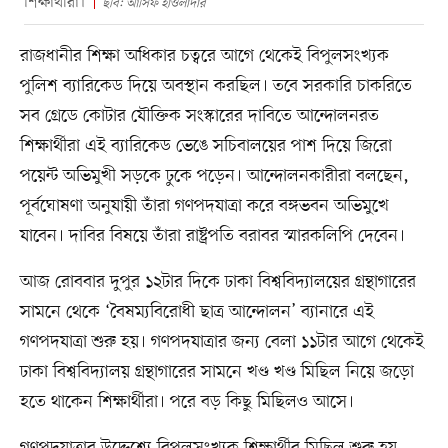
শিক্ষার্থীরা।
ছবি: আসিফ হাওলাদার
রাজধানীর শিক্ষা অধিকার চত্বরে আগে থেকেই বিপুলসংখ্যক
পুলিশ ব্যারিকেড দিয়ে অবস্থান করছিল। তবে সরকারি চাকরিতে
সব গ্রেডে কোটার যৌক্তিক সংস্কারের দাবিতে আন্দোলনরত
শিক্ষার্থীরা এই ব্যারিকেড ভেঙে সচিবালয়ের পাশ দিয়ে জিরো
পয়েন্ট অভিমুখী সড়কে ঢুকে পড়েন। আন্দোলনকারীরা বলছেন,
পূর্বঘোষণা অনুযায়ী তাঁরা গণপদযাত্রা করে বঙ্গভবন অভিমুখে
যাবেন। দাবির বিষয়ে তাঁরা রাষ্ট্রপতি বরাবর স্মারকলিপি দেবেন।
আজ রোববার দুপুর ১২টার দিকে ঢাকা বিশ্ববিদ্যালয়ের গ্রন্থাগারের
সামনে থেকে ‘বৈষম্যবিরোধী ছাত্র আন্দোলন’ ব্যানারে এই
গণপদযাত্রা শুরু হয়। গণপদযাত্রার জন্য বেলা ১১টার আগে থেকেই
ঢাকা বিশ্ববিদ্যালয় গ্রন্থাগারের সামনে খণ্ড খণ্ড মিছিল নিয়ে জড়ো
হতে থাকেন শিক্ষার্থীরা। পরে বড় কিছু মিছিলও আসে।
গণপদযাত্রার উদ্দেশ্যে বিপুলসংখ্যক শিক্ষার্থীর মিছিল শুরু হয়