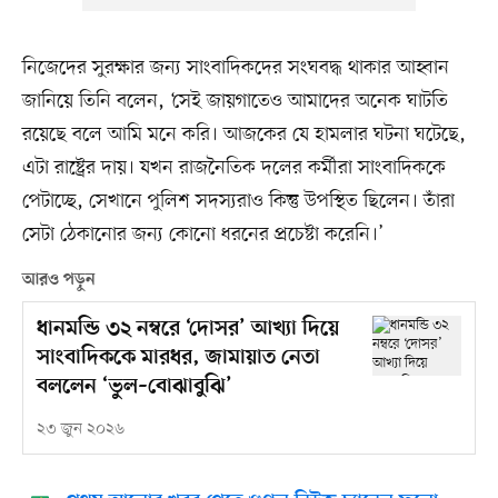
নিজেদের সুরক্ষার জন্য সাংবাদিকদের সংঘবদ্ধ থাকার আহ্বান
জানিয়ে তিনি বলেন, ‘সেই জায়গাতেও আমাদের অনেক ঘাটতি
রয়েছে বলে আমি মনে করি। আজকের যে হামলার ঘটনা ঘটেছে,
এটা রাষ্ট্রের দায়। যখন রাজনৈতিক দলের কর্মীরা সাংবাদিককে
পেটাচ্ছে, সেখানে পুলিশ সদস্যরাও কিন্তু উপস্থিত ছিলেন। তাঁরা
সেটা ঠেকানোর জন্য কোনো ধরনের প্রচেষ্টা করেনি।’
আরও পড়ুন
ধানমন্ডি ৩২ নম্বরে ‘দোসর’ আখ্যা দিয়ে
সাংবাদিককে মারধর, জামায়াত নেতা
বললেন ‘ভুল–বোঝাবুঝি’
২৩ জুন ২০২৬