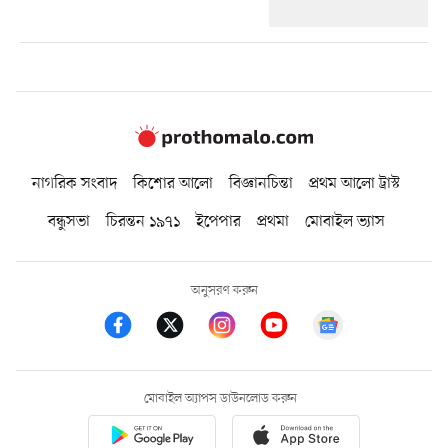
নাগরিক সংবাদ
কিশোর আলো
বিজ্ঞানচিন্তা
প্রথম আলো ট্রাস্ট
বন্ধুসভা
চিরন্তন ১৯৭১
ইপেপার
প্রথমা
মোবাইল ভ্যাস
অনুসরণ করুন
মোবাইল অ্যাপস ডাউনলোড করুন