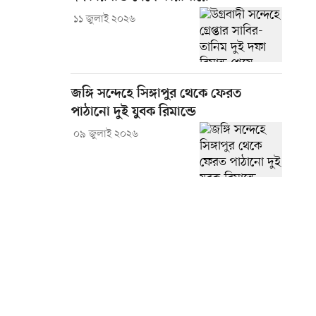
১১ জুলাই ২০২৬
জঙ্গি সন্দেহে সিঙ্গাপুর থেকে ফেরত
পাঠানো দুই যুবক রিমান্ডে
০৯ জুলাই ২০২৬