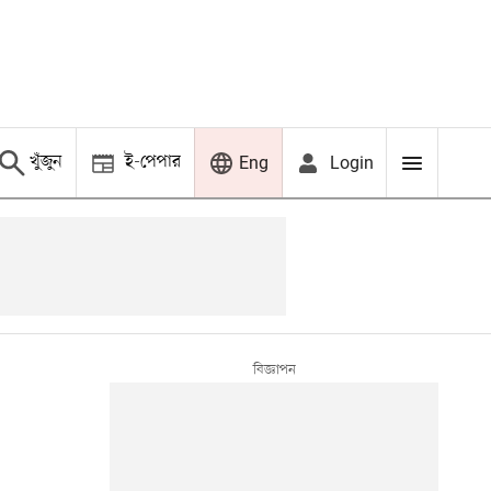
খুঁজুন
ই-পেপার
Login
Eng