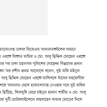
র মোড়সংলগ্ন ঢাকার সিজেএম আদালতফটকের সামনে
ন শামীম ওরফে সিফাত সামির ও মো. আবু ছিদ্দিক সোহেল ওরফে
র পর ঢাকা মহানগর পুলিশের গোয়েন্দা বিভাগের প্রধান
ারুন অর রশীদ প্রথম আলোকে বলেন, দুই জঙ্গি মইনুল
 আবু ছিদ্দিক সোহেল ওরফে সাকিবকে তাঁদের সহযোগীরা
 শেষে আদালত থেকে হাজতখানায় নেওয়ার পথে দুই জঙ্গির
ে ছিটিয়ে, কিলঘুষি মেরে মইনুল হাসান শামীম ও মো. আবু
াঁরা দুটি মোটরসাইকেলে রায়সাহেব বাজার মোড়ের দিকে