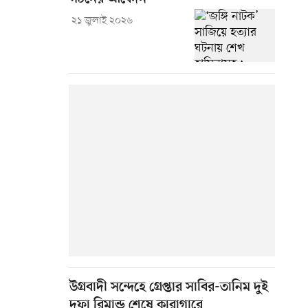
২১ জুলাই ২০২৬
উগ্রবাদী সন্দেহে গ্রেপ্তার সাবির-তানিম দুই
দফা রিমান্ড শেষে কারাগারে