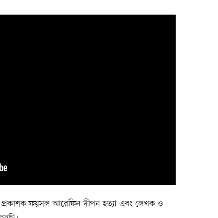
শনীর প্রকাশক ফয়সল আরেফিন দীপন হত্যা এবং লেখক ও