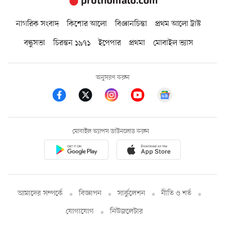
নাগরিক সংবাদ
কিশোর আলো
বিজ্ঞানচিন্তা
প্রথম আলো ট্রাস্ট
বন্ধুসভা
চিরন্তন ১৯৭১
ইপেপার
প্রথমা
মোবাইল ভ্যাস
অনুসরণ করুন
মোবাইল অ্যাপস ডাউনলোড করুন
আমাদের সম্পর্কে
বিজ্ঞাপন
সার্কুলেশন
নীতি ও শর্ত
যোগাযোগ
নিউজলেটার