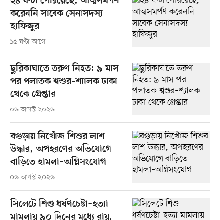
২৪ ঘণ্টা পেরিয়েছে, আত্মসমর্পণ
করেননি সাবেক সেনাসদস্য
হাফিজুর
১৫ ঘণ্টা আগে
ছুরিকাঘাতে তরুণ নিহত: ৯ মাস
পর পলাতক শ্বশুর–শ্যালক ঢাকা
থেকে গ্রেপ্তার
০৬ আগস্ট ২০২৬
বগুড়ায় নিখোঁজ শিশুর লাশ
উদ্ধার, অপহরণের অভিযোগে
বাড়িতে হামলা–অগ্নিসংযোগ
০৬ আগস্ট ২০২৬
সিলেটে শিশু ধর্ষণচেষ্টা–হত্যা
মামলায় ৯০ দিনের মধ্যে রায়,