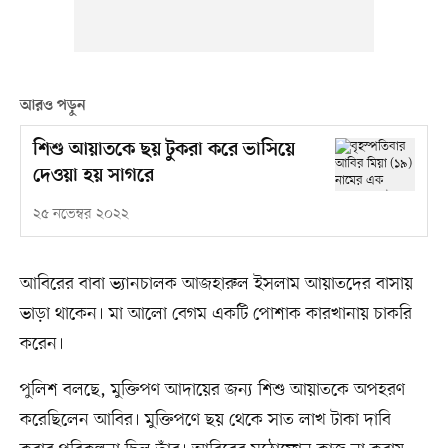
আরও পড়ুন
শিশু আয়াতকে ছয় টুকরা করে ভাসিয়ে
দেওয়া হয় সাগরে
২৫ নভেম্বর ২০২২
আবিরের বাবা ভ্যানচালক আজহারুল ইসলাম আয়াতদের বাসায়
ভাড়া থাকেন। মা আলো বেগম একটি পোশাক কারখানায় চাকরি
করেন।
পুলিশ বলছে, মুক্তিপণ আদায়ের জন্য শিশু আয়াতকে অপহরণ
করেছিলেন আবির। মুক্তিপণে ছয় থেকে সাত লাখ টাকা দাবি