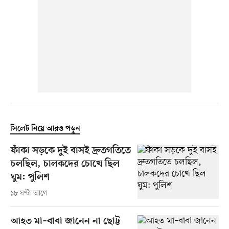
সিলেট নিয়ে আরও পড়ুন
ফাঁকা সড়কে দুই বাসই দ্রুতগতিতে
চলছিল, চালকদের চোখে ছিল
ঘুম: পুলিশ
১৮ ঘণ্টা আগে
আহত মা–বাবা জানেন না ছোট্ট