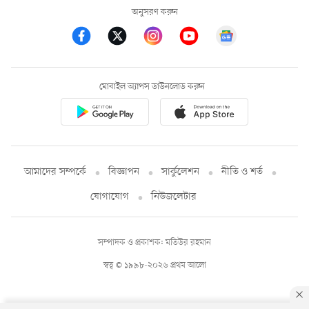
অনুসরণ করুন
মোবাইল অ্যাপস ডাউনলোড করুন
আমাদের সম্পর্কে
বিজ্ঞাপন
সার্কুলেশন
নীতি ও শর্ত
যোগাযোগ
নিউজলেটার
সম্পাদক ও প্রকাশক: মতিউর রহমান
স্বত্ব © ১৯৯৮-২০২৬ প্রথম আলো