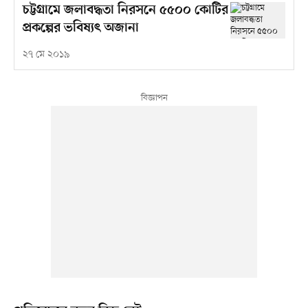
চট্টগ্রামে জলাবদ্ধতা নিরসনে ৫৫০০ কোটির
প্রকল্পের ভবিষ্যৎ অজানা
২৭ মে ২০১৯