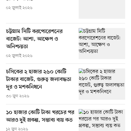
০২ জুলাই ২০২৬
চট্টগ্রাম সিটি করপোরেশনের
বাজেট: আশা, আক্ষেপ ও
অনিশ্চয়তা
০২ জুলাই ২০২৬
চসিকের ২ হাজার ২৬০ কোটি
টাকার বাজেট, গুরুত্ব জলাবদ্ধতা
দূর ও মশকনিধনে
৩০ জুন ২০২৬
১০ হাজার কোটি টাকা খরচের পর
আরও দুই প্রকল্প, সম্ভাব্য ব্যয় কত
১২ জুন ২০২৬