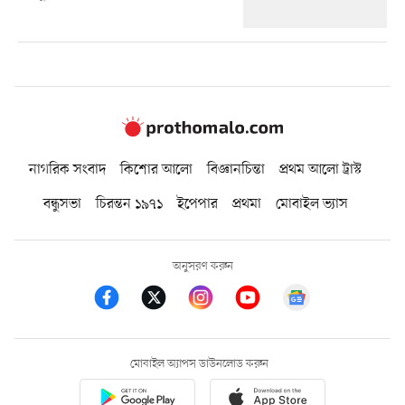
নাগরিক সংবাদ
কিশোর আলো
বিজ্ঞানচিন্তা
প্রথম আলো ট্রাস্ট
বন্ধুসভা
চিরন্তন ১৯৭১
ইপেপার
প্রথমা
মোবাইল ভ্যাস
অনুসরণ করুন
মোবাইল অ্যাপস ডাউনলোড করুন