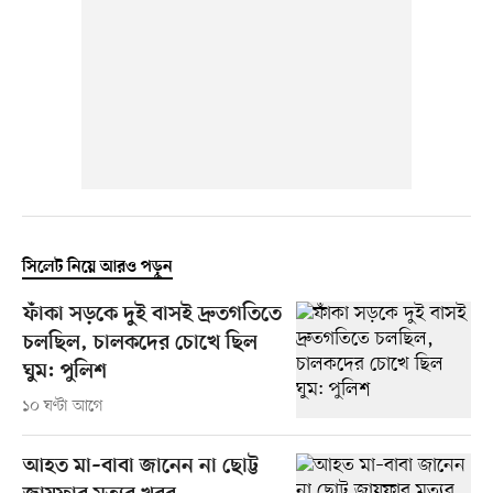
সিলেট নিয়ে আরও পড়ুন
ফাঁকা সড়কে দুই বাসই দ্রুতগতিতে
চলছিল, চালকদের চোখে ছিল
ঘুম: পুলিশ
১০ ঘণ্টা আগে
আহত মা–বাবা জানেন না ছোট্ট