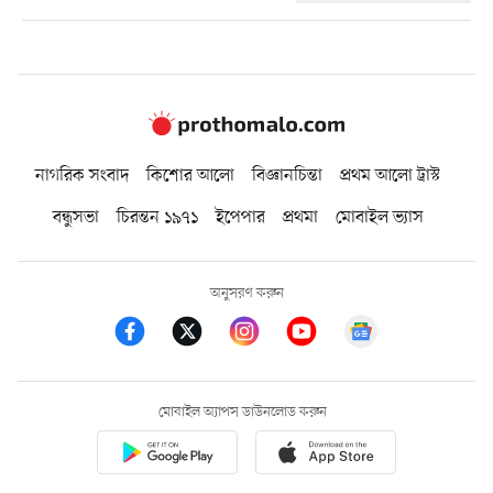
নাগরিক সংবাদ
কিশোর আলো
বিজ্ঞানচিন্তা
প্রথম আলো ট্রাস্ট
বন্ধুসভা
চিরন্তন ১৯৭১
ইপেপার
প্রথমা
মোবাইল ভ্যাস
অনুসরণ করুন
মোবাইল অ্যাপস ডাউনলোড করুন