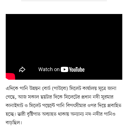
এদিকে পানি উন্নয়ন বোর্ড (পাউবো) সিলেট কার্যালয় সূত্রে জানা
গেছে, আজ সকাল ছয়টার দিকে সিলেটের প্রধান নদী সুরমার
কানাইঘাট ও সিলেট পয়েন্টে পানি বিপৎসীমার ওপর দিয়ে প্রবাহিত
হচ্ছে। ভারী বৃষ্টিপাত অব্যাহত থাকায় অন্যান্য নদ-নদীর পানিও
বাড়ছিল।