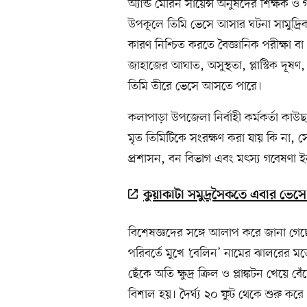
অ্যান্ড মেরিন সায়েন্স অনুষদের শিক্ষক
উপকূলে তিমি ভেসে আসার ঘটনা সামুদ্রিক 
কারণ নিশ্চিত করতে বৈজ্ঞানিক পরীক্ষা ব
জাহাজের আঘাত, অসুস্থতা, প্লাস্টিক দূষণ,
তিমি তীরে ভেসে আসতে পারে।
কলাপাড়া উপজেলা নির্বাহী কর্মকর্তা ক
মৃত তিমিটিকে সংরক্ষণ করা যায় কি না, 
প্রশাসন, বন বিভাগ এবং মৎস্য গবেষণা ইন
কুয়াকাটা সমুদ্রসৈকতে এবার ভে
বিশেষজ্ঞদের সঙ্গে আলাপ করে জানা গেছে, ব
পরিবর্তে মুখে ‘বেলিন’ নামের ঝালরের মতো
ছেঁকে অতি ক্ষুদ্র ক্রিল ও প্লাঙ্কটন খেয়ে 
বিশাল হয়। দৈর্ঘ্য ২০ ফুট থেকে শুরু কর