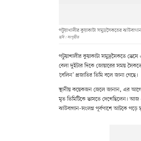
পটুয়াখালীর কুয়াকাটা সমুদ্রসৈকতের ঝাউবাগ
ছবি : সংগৃহীত
পটুয়াখালীর কুয়াকাটা সমুদ্রসৈকতে ভেসে 
বেলা দুইটার দিকে জোয়ারের সময় সৈকতে
‘বেলিন’ প্রজাতির তিমি বলে জানা গেছে।
স্থানীয় কয়েকজন জেলে জানান, এর আগ
মৃত তিমিটিকে ভাসতে দেখেছিলেন। আজ 
ঝাউবাগান–সংলগ্ন পূর্বপাশে আটকে পড়ে ম