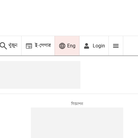
খুঁজুন
ই-পেপার
Login
Eng