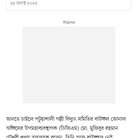
২৪ আগস্ট ২০২২
জানতে চাইলে পটুয়াখালী পল্লী বিদ্যুৎ সমিতির বাউফল জোনাল
অফিসের উপমহাব্যবস্থাপক (ডিজিএম) মো. মুজিবুর রহমান
চৌধুরী প্রথম আলোকে বলেন, তিনি আজ বাউফলে নেই,