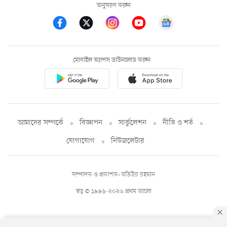
অনুসরণ করুন
মোবাইল অ্যাপস ডাউনলোড করুন
আমাদের সম্পর্কে
বিজ্ঞাপন
সার্কুলেশন
নীতি ও শর্ত
যোগাযোগ
নিউজলেটার
সম্পাদক ও প্রকাশক: মতিউর রহমান
স্বত্ব © ১৯৯৮-২০২৬ প্রথম আলো