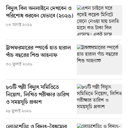
বিদ্যুৎ বিল অনলাইনে দেখবেন ও
পরিশোধ করবেন যেভাবে (২০২৬)
০৩ আগস্ট ২০২৬
ট্রান্সফরমারের স্পার্কে হাত হারাল
পাঁচ বছরের শিশু আহনাফ
৩০ জুলাই ২০২৬
৮০টি পল্লী বিদ্যুৎ সমিতিতে
নিয়োগ, লিখিত পরীক্ষার তারিখ
ও সময়সূচি প্রকাশ
২৮ জুলাই ২০২৬
লোডশেডিং ও বিদ্যুৎ–বৈষম্যের