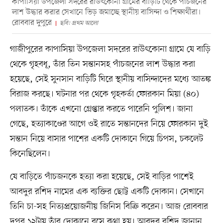
কাপাসিয়া উপজেলা সদরের রাউৎকোনা গ্রামের বাড়িটি থেকে পাঁচজনের
লাশ উদ্ধার করার সেখানে ভিড় জমাচ্ছে স্থানীয় বাসিন্দা ও শিক্ষার্থীরা।
রোববার দুপুরে
ছবি: প্রথম আলো
গাজীপুরের কাপাসিয়া উপজেলা সদরের রাউৎকোনা গ্রামে যে বাড়ি
থেকে গৃহবধূ, তাঁর তিন সন্তানসহ পাঁচজনের লাশ উদ্ধার করা
হয়েছে, সেই সুনসান বাড়িটি ঘিরে স্থানীয় বাসিন্দাদের মধ্যে আতঙ্ক
বিরাজ করছে। ঘটনার পর থেকে গৃহকর্তা ফোরকান মিয়া (৪০)
পলাতক। তাঁকে এখনো গ্রেপ্তার করতে পারেনি পুলিশ। জানা
গেছে, হত্যাকাণ্ডের আগে ওই রাতে সন্তানদের নিয়ে ফোরকান দুই
সন্তান নিয়ে বাসার পাশের একটি দোকানে গিয়ে চিপস, চকলেট
কিনেছিলেন।
যে বাড়িতে পাঁচজনকে হত্যা করা হয়েছে, সেই বাড়ির পাশেই
আবদুর রশিদ নামের এক ব্যক্তির ছোট্ট একটি দোকান। সেখানে
তিনি চা-সহ নিত্যপ্রয়োজনীয় জিনিস বিক্রি করেন। আজ রোববার
দুপুর ১২টায় তাঁর দোকানে বসে কথা হয়। আবদুর রশিদ জানান,