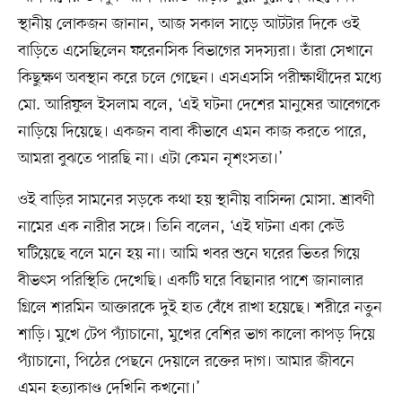
স্থানীয় লোকজন জানান, আজ সকাল সাড়ে আটটার দিকে ওই
বাড়িতে এসেছিলেন ফরেনসিক বিভাগের সদস্যরা। তাঁরা সেখানে
কিছুক্ষণ অবস্থান করে চলে গেছেন। এসএসসি পরীক্ষার্থীদের মধ্যে
মো. আরিফুল ইসলাম বলে, ‘এই ঘটনা দেশের মানুষের আবেগকে
নাড়িয়ে দিয়েছে। একজন বাবা কীভাবে এমন কাজ করতে পারে,
আমরা বুঝতে পারছি না। এটা কেমন নৃশংসতা।’
ওই বাড়ির সামনের সড়কে কথা হয় স্থানীয় বাসিন্দা মোসা. শ্রাবণী
নামের এক নারীর সঙ্গে। তিনি বলেন, ‘এই ঘটনা একা কেউ
ঘটিয়েছে বলে মনে হয় না। আমি খবর শুনে ঘরের ভিতর গিয়ে
বীভৎস পরিস্থিতি দেখেছি। একটি ঘরে বিছানার পাশে জানালার
গ্রিলে শারমিন আক্তারকে দুই হাত বেঁধে রাখা হয়েছে। শরীরে নতুন
শাড়ি। মুখে টেপ প্যাঁচানো, মুখের বেশির ভাগ কালো কাপড় দিয়ে
প্যাঁচানো, পিঠের পেছনে দেয়ালে রক্তের দাগ। আমার জীবনে
এমন হত্যাকাণ্ড দেখিনি কখনো।’