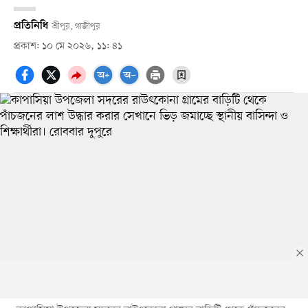
প্রতিনিধি
শ্রীপুর, গাজীপুর
প্রকাশ: ১০ মে ২০২৬, ১১: ৪১