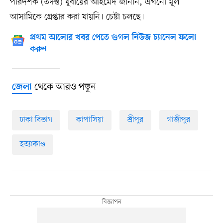
পরিদর্শক (তদন্ত) যুবায়ের আহমেদ জানান, এখনো মূল
আসামিকে গ্রেপ্তার করা যায়নি। চেষ্টা চলছে।
প্রথম আলোর খবর পেতে গুগল নিউজ চ্যানেল ফলো
করুন
থেকে আরও পড়ুন
জেলা
ঢাকা বিভাগ
কাপাসিয়া
শ্রীপুর
গাজীপুর
হত্যাকাণ্ড