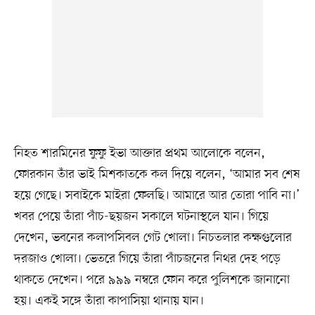
নিহত শারমিনের ফুফু ইভা আক্তার প্রথম আলোকে বলেন,
ফোরকান তাঁর ভাই মিশকাতকে কল দিয়ে বলেন, ‘আমার সব শেষ
হয়ে গেছে। সবাইকে মাইরা ফেলছি। আমারে আর তোরা পাবি না।’
খবর পেয়ে তাঁরা পাঁচ-ছয়জন সকালে ঘটনাস্থলে যান। গিয়ে
দেখেন, ভবনের কলাপসিবল গেট খোলা। নিচতলার কক্ষগুলোর
দরজাও খোলা। ভেতরে গিয়ে তাঁরা পাঁচজনের নিথর দেহ পড়ে
থাকতে দেখেন। পরে ৯৯৯ নম্বরে ফোন করে পুলিশকে জানানো
হয়। একই সঙ্গে তাঁরা কাপাসিয়া থানায় যান।