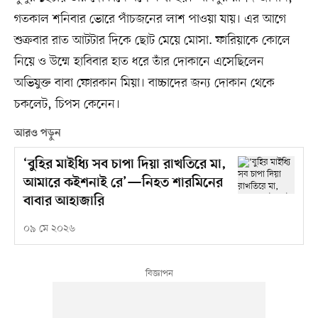
গতকাল শনিবার ভোরে পাঁচজনের লাশ পাওয়া যায়। এর আগে
শুক্রবার রাত আটটার দিকে ছোট মেয়ে মোসা. ফারিয়াকে কোলে
নিয়ে ও উম্মে হাবিবার হাত ধরে তাঁর দোকানে এসেছিলেন
অভিযুক্ত বাবা ফোরকান মিয়া। বাচ্চাদের জন্য দোকান থেকে
চকলেট, চিপস কেনেন।
আরও পড়ুন
‘বুহির মাইধ্যি সব চাপা দিয়া রাখতিরে মা,
আমারে কইশনাই রে’—নিহত শারমিনের
বাবার আহাজারি
০৯ মে ২০২৬