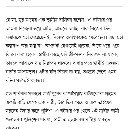
০৯ মে ২০২৬
মোসা. নূর নামের এক স্থানীয় বাসিন্দা বলেন, ‘এ ঘটনার পর
আমরা নিজেরা ভয়ে আছি, আতঙ্কে আছি। বাবা নিজের তিন
সন্তানকে তো মেরেছেনই, নিজের ওয়াইফকেও মেরেছেন। এটা তো
কল্পনাও করা যায় না। অপরাধী যেখানেই থাকুক, তাঁকে ধরে এনে
বিচার করা হোক। স্বামীর কাছে যদি স্ত্রী-সন্তান নিরাপদ না থাকে,
তাহলে আর কোথায় নিরাপদ থাকবে। বাবার পরে স্বামীই একজন
নারীর আশ্রয়স্থল। এটার যদি বিচার না হয়, তাহলে দেশে এমন
ঘটনা ঘটতেই থাকবে।’
গত শনিবার সকালে গাজীপুরের কাপাসিয়ায় রাউৎকোনা গ্রামের
একটি বাড়ি থেকে এক নারী, তাঁর তিন মেয়ে ও এক ভাইয়ের
মরদেহ উদ্ধার করে পুলিশ। এ ঘটনার পর থেকে ওই নারীর স্বামী
পলাতক। পুলিশের ধারণা, স্বামী এ হত্যাকাণ্ড ঘটিয়ে থাকতে
পারেন।