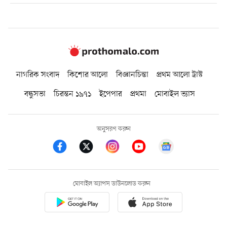
নাগরিক সংবাদ
কিশোর আলো
বিজ্ঞানচিন্তা
প্রথম আলো ট্রাস্ট
বন্ধুসভা
চিরন্তন ১৯৭১
ইপেপার
প্রথমা
মোবাইল ভ্যাস
অনুসরণ করুন
মোবাইল অ্যাপস ডাউনলোড করুন