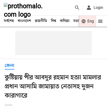
Login
সর্বশেষ
বাংলাদেশ
রাজনীতি
বিশ্ব
বাণিজ্য
মতামত
খেলা
Eng
বিনো
জেলা
কুষ্টিয়ায় পীর আবদুর রহমান হত্যা মামলার
প্রধান আসামি জামায়াত নেতাসহ দুজন
কারাগারে