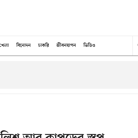
খেলা
বিনোদন
চাকরি
জীবনযাপন
ভিডিও