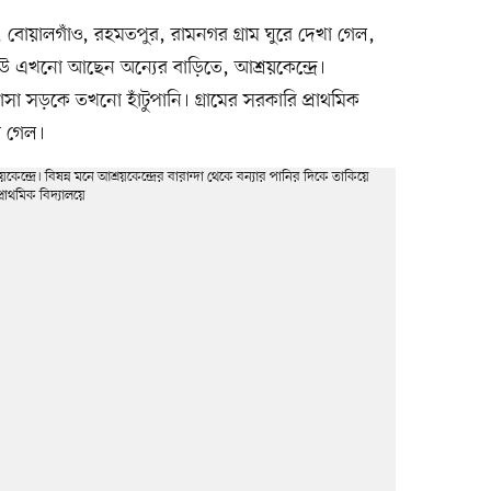
বোয়ালগাঁও, রহমতপুর, রামনগর গ্রাম ঘুরে দেখা গেল,
এখনো আছেন অন্যের বাড়িতে, আশ্রয়কেন্দ্রে।
সা সড়কে তখনো হাঁটুপানি। গ্রামের সরকারি প্রাথমিক
া গেল।