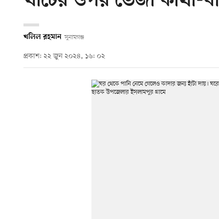
খাটের ওপর ভেজা কাঁথা-ব
খলিল রহমান
সুনামগঞ্জ
প্রকাশ: ২২ জুন ২০২৪, ১৬: ০২