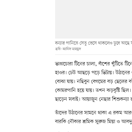
বন্যার পানিতে সেতু ভেসে থাকলেও ডুবে আছে
ছবি: আনিস মাহমুদ
ভাঙাচোরা টিনের চালা, বাঁশের খুঁটিতে টি
হাওর। ঢেউ আছড়ে পড়ে ভিটায়। উঠানের ও
বোঝা যায়। নছিবুন বেগমের বড় ছেলের 
কোমরপানি হয়ে যায়। তখন ঝড়বৃষ্টি ছিল।
ছাড়েন সবাই। আয়াজুন নেছার শিশুকন্যা 
তাঁদের উঠানের সামনে থাকা এ রকম আরও
বারকি নৌকার শ্রমিক সুরুজ মিয়া ও আব