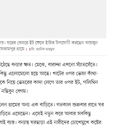
া দায়। ঘরের ভেতরে ইট ফেলে হাঁটার উপযোগী করছেন আয়জুন
লামপুর গ্রামে
ছবি: আনিস মাহমুদ
ে বন্যার ক্ষত। মেঝে, বারান্দা এখনো স্যাঁতসেঁতে।
বকিছু এলোমেলো হয়ে আছে। খাটের ওপর ভেজা কাঁথা-
উকে নিয়ে ভেতরের কাদা লেপে তার ওপর ইট, পলিথিন
ব নছিবুন বেগম।
েন গ্রামের অন্য এক বাড়িতে। গতকাল শুক্রবার রাতে ঘর
বাড়িতে এসেছেন। এসেই নতুন করে আবার সবকিছু
 ব্যস্ত। বন্যায় ঘরছাড়া এই নারীদের চোখেমুখে কষ্টের