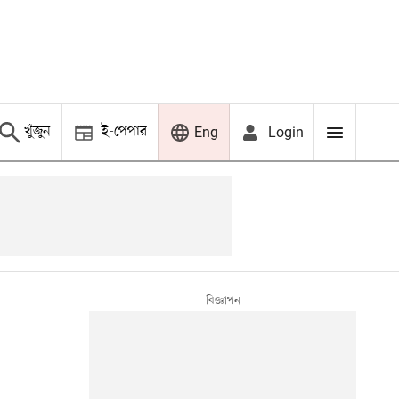
খুঁজুন
ই-পেপার
Login
Eng