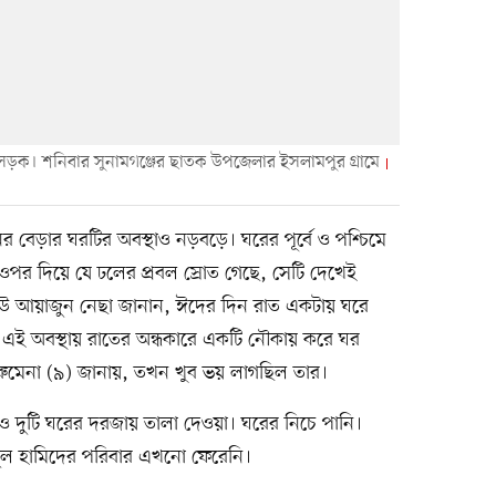
 সড়ক। শনিবার সুনামগঞ্জের ছাতক উপজেলার ইসলামপুর গ্রামে
নের বেড়ার ঘরটির অবস্থাও নড়বড়ে। ঘরের পূর্বে ও পশ্চিমে
পর দিয়ে যে ঢলের প্রবল স্রোত গেছে, সেটি দেখেই
বউ আয়াজুন নেছা জানান, ঈদের দিন রাত একটায় ঘরে
 এই অবস্থায় রাতের অন্ধকারে একটি নৌকায় করে ঘর
রুমেনা (৯) জানায়, তখন খুব ভয় লাগছিল তার।
 দুটি ঘরের দরজায় তালা দেওয়া। ঘরের নিচে পানি।
দুল হামিদের পরিবার এখনো ফেরেনি।