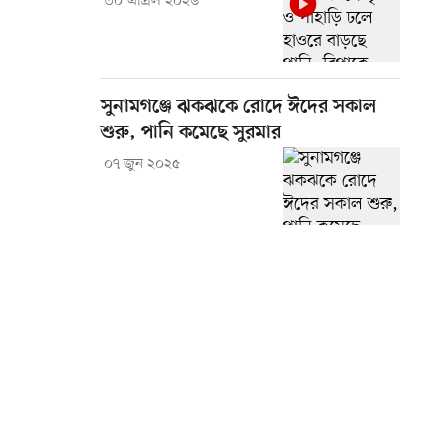
৩০ এপ্রিল ২০২৬
সুনামগঞ্জে ঝকঝকে রোদে ঈদের সকাল
শুরু, পানি কমেছে সুরমার
০৭ জুন ২০২৫