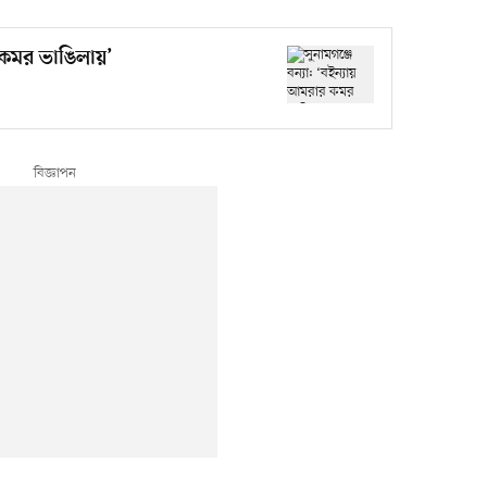
র কমর ভাঙিলায়’