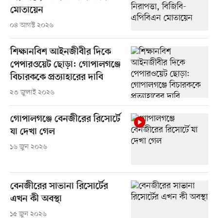
মোতায়েন
০৪ আগস্ট ২০২৬
শিক্ষানবিশ আইনজীবীর দিকে
পেপারওয়েট ছোড়া: গোপালগঞ্জে
বিচারককে প্রত্যাহারের দাবি
২৩ জুলাই ২০২৬
গোপালগঞ্জে বেনজীরের রিসোর্টে
যা দেখা গেল
১৬ জুন ২০২৬
বেনজীরের সাভানা রিসোর্টের
এখন কী অবস্থা
১৫ জুন ২০২৬