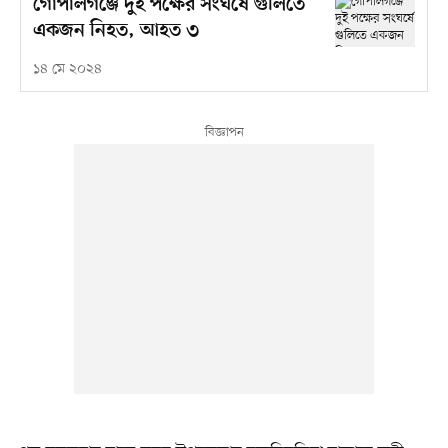
গোপালগঞ্জে দুই পক্ষের সংঘর্ষে গুলিতে
একজন নিহত, আহত ৩
১৪ মে ২০২৪