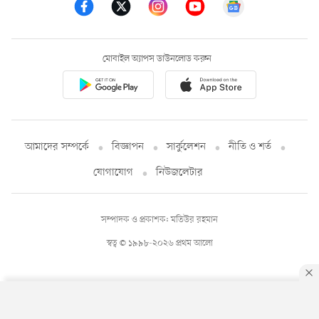
মোবাইল অ্যাপস ডাউনলোড করুন
আমাদের সম্পর্কে
বিজ্ঞাপন
সার্কুলেশন
নীতি ও শর্ত
যোগাযোগ
নিউজলেটার
সম্পাদক ও প্রকাশক: মতিউর রহমান
স্বত্ব © ১৯৯৮-২০২৬ প্রথম আলো