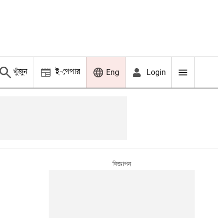
খুঁজুন
ই-পেপার
Login
Eng