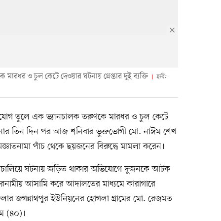
ারধর ও চুল কেটে দেওয়ার ঘটনায় গ্রেপ্তার দুই ব্যক্তি
ছবি:
ভিযোগ তুলে এক ভ্যানচালক তরুণকে মারধর ও চুল কেটে
নার তিন দিন পর আজ শনিবার ভুক্তভোগী মো. নাঈম শেখ
জ্ঞাতনামা পাঁচ থেকে ছয়জনের বিরুদ্ধে মামলা করেন।
ন চালিয়ে ঘটনায় জড়িত থাকার অভিযোগে দুজনকে আটক
ারনামীয় আসামি করে আদালতের মাধ্যমে কারাগারে
পজেলার জগন্নাথপুর ইউনিয়নের হোগলা গ্রামের মো. রেজমত
ম (৪০)।