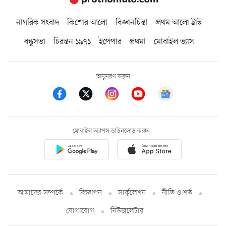
নাগরিক সংবাদ
কিশোর আলো
বিজ্ঞানচিন্তা
প্রথম আলো ট্রাস্ট
বন্ধুসভা
চিরন্তন ১৯৭১
ইপেপার
প্রথমা
মোবাইল ভ্যাস
অনুসরণ করুন
মোবাইল অ্যাপস ডাউনলোড করুন
আমাদের সম্পর্কে
বিজ্ঞাপন
সার্কুলেশন
নীতি ও শর্ত
যোগাযোগ
নিউজলেটার