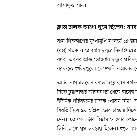
আসাদুজ্জামান।
ক্লান্ত চালক আধো ঘুমে ছিলেন: র‍্যাব
বাস-পিকআপের মুখোমুখি সংঘর্ষে ১৫ জ
(৫৪) গতকাল রোববার দুপুরে ঝিনাইদহ
র‍্যাব। এরপর আজ সোমবার দুপুরে ফরিদপুর 
র‍্যাব-১০ ফরিদপুরের কোম্পানি কমান্ড
আটক বাসচালকের বরাত দিয়ে র‍্যাব কর্ম
দিকে চুয়াডাঙ্গার জীবননগর থেকে বাসের ট
ইউনিক পরিবহনের চালক খোকন মিয়া। তিন
বিরতি দিয়ে ১৬ এপ্রিল ভোর চারটার দিকে
দেন। এর ফলে তাঁর বিশ্রাম নেওয়ার কোন
তিনি আধো ঘুম অবস্থায় ছিলেন। ফলে বা