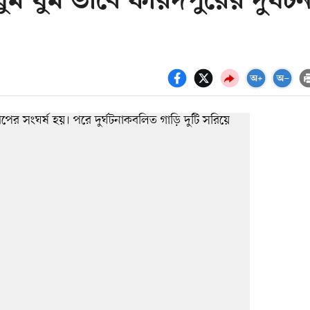
ম ঘুম ভাবে ফরিদপুরের দুর্ঘটন