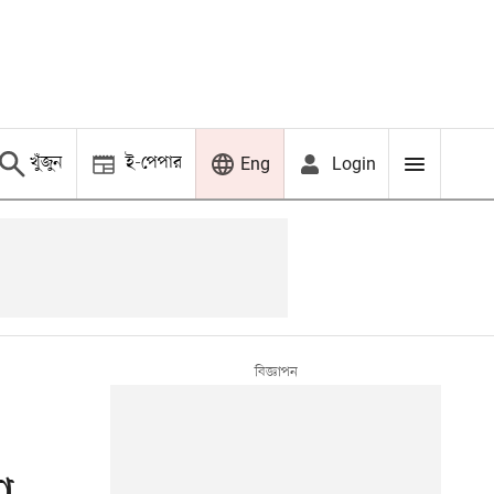
খুঁজুন
ই-পেপার
Login
Eng