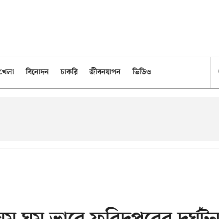
খেলা
বিনোদন
চাকরি
জীবনযাপন
ভিডিও