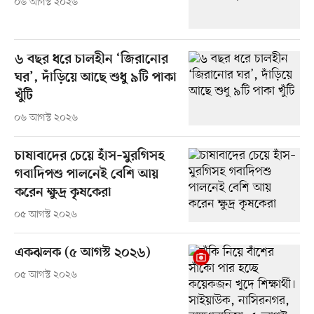
০৬ আগস্ট ২০২৬
৬ বছর ধরে চালহীন ‘জিরানোর
ঘর’, দাঁড়িয়ে আছে শুধু ৯টি পাকা
খুঁটি
০৬ আগস্ট ২০২৬
চাষাবাদের চেয়ে হাঁস–মুরগিসহ
গবাদিপশু পালনেই বেশি আয়
করেন ক্ষুদ্র কৃষকেরা
০৫ আগস্ট ২০২৬
একঝলক (৫ আগস্ট ২০২৬)
০৫ আগস্ট ২০২৬