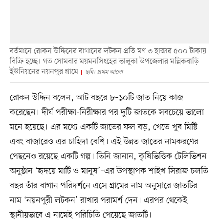
বর্তমানে রোকন উদ্দিনের বাগানের লটকন প্রতি মণ ৩ হাজার ৫০০ টাকায়
বিক্রি হচ্ছে। গত সোমবার ময়মনসিংহের ভালুকা উপজেলার মল্লিকবাড়ি
ইউনিয়নের নয়নপুর গ্রামে
ছবি: প্রথম আলো
রোকন উদ্দিন বলেন, আট বছরে ৮–১০টি জাত নিয়ে কাজ
করেছেন। দীর্ঘ পরীক্ষা-নিরীক্ষার পর দুটি জাতকে সবচেয়ে ভালো
মনে হয়েছে। এর মধ্যে একটি জাতের ফল বড়, খেতে খুব মিষ্টি
এবং বাজারেও এর চাহিদা বেশি। এই উন্নত জাতের নামকরণের
পেছনেও রয়েছে একটি গল্প। তিনি জানান, কৃষিভিত্তিক টেলিভিশন
অনুষ্ঠান ‘হৃদয়ে মাটি ও মানুষ’–এর উপস্থাপক শাইখ সিরাজ চলতি
বছর তাঁর বাগান পরিদর্শনে এসে গ্রামের নাম অনুসারে জাতটির
নাম ‘নয়নপুরী লটকন’ রাখার পরামর্শ দেন। এরপর থেকেই
স্থানীয়ভাবে এ নামেই পরিচিতি পেয়েছে জাতটি।