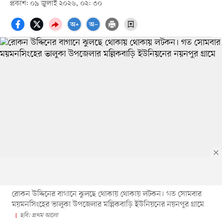
প্রকাশ: ০৯ জুলাই ২০২৬, ০২: ৩০
রোকন উদ্দিনের বাগানে ঝুলছে থোকায় থোকায় লটকন। গত সোমবার
ময়মনসিংহের ভালুকা উপজেলার মল্লিকবাড়ি ইউনিয়নের নয়নপুর গ্রামে
ছবি: প্রথম আলো