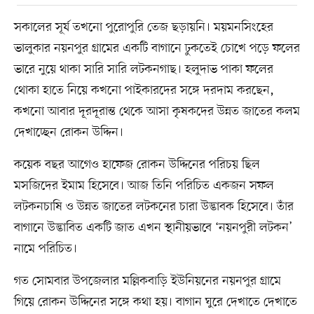
সকালের সূর্য তখনো পুরোপুরি তেজ ছড়ায়নি। ময়মনসিংহের
ভালুকার নয়নপুর গ্রামের একটি বাগানে ঢুকতেই চোখে পড়ে ফলের
ভারে নুয়ে থাকা সারি সারি লটকনগাছ। হলুদাভ পাকা ফলের
থোকা হাতে নিয়ে কখনো পাইকারদের সঙ্গে দরদাম করছেন,
কখনো আবার দূরদূরান্ত থেকে আসা কৃষকদের উন্নত জাতের কলম
দেখাচ্ছেন রোকন উদ্দিন।
কয়েক বছর আগেও হাফেজ রোকন উদ্দিনের পরিচয় ছিল
মসজিদের ইমাম হিসেবে। আজ তিনি পরিচিত একজন সফল
লটকনচাষি ও উন্নত জাতের লটকনের চারা উদ্ভাবক হিসেবে। তাঁর
বাগানে উদ্ভাবিত একটি জাত এখন স্থানীয়ভাবে ‘নয়নপুরী লটকন’
নামে পরিচিত।
গত সোমবার উপজেলার মল্লিকবাড়ি ইউনিয়নের নয়নপুর গ্রামে
গিয়ে রোকন উদ্দিনের সঙ্গে কথা হয়। বাগান ঘুরে দেখাতে দেখাতে