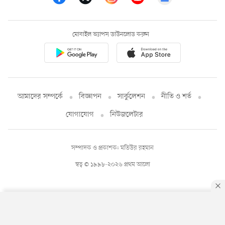
মোবাইল অ্যাপস ডাউনলোড করুন
আমাদের সম্পর্কে
বিজ্ঞাপন
সার্কুলেশন
নীতি ও শর্ত
যোগাযোগ
নিউজলেটার
সম্পাদক ও প্রকাশক: মতিউর রহমান
স্বত্ব © ১৯৯৮-২০২৬ প্রথম আলো
By using this site, you agree to our
Privacy Policy
.
OK