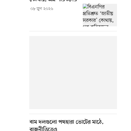
০৮ জুন ২০২৬
বাম দলগুলো পথহারা ভোটের মাঠে,
রাজনীতিতেও