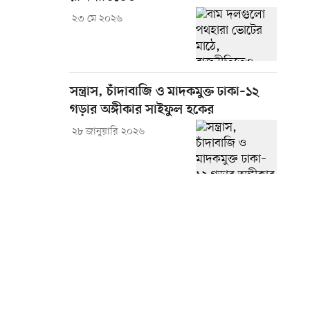
২৩ মে ২০২৬
সন্ত্রাস, চাঁদাবাজি ও মাদকমুক্ত ঢাকা–১২
গড়ার অঙ্গীকার সাইফুল হকের
২৮ জানুয়ারি ২০২৬