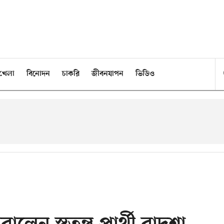
খেলা
বিনোদন
চাকরি
জীবনযাপন
ভিডিও