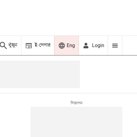
খুঁজুন
ই-পেপার
Login
Eng