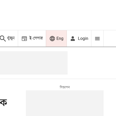
খুঁজুন
ই-পেপার
Login
Eng
কে