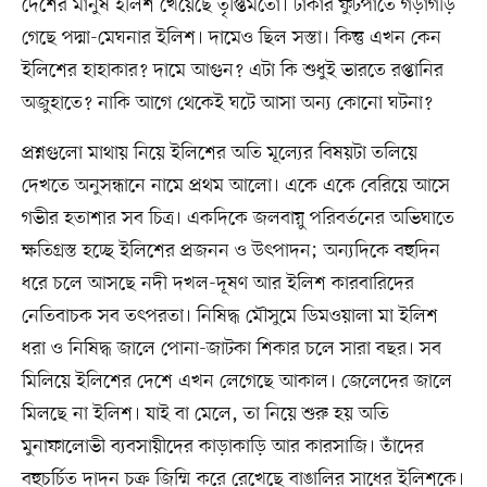
দেশের মানুষ ইলিশ খেয়েছে তৃপ্তিমতো। ঢাকার ফুটপাতে গড়াগড়ি
গেছে পদ্মা-মেঘনার ইলিশ। দামেও ছিল সস্তা। কিন্তু এখন কেন
ইলিশের হাহাকার? দামে আগুন? এটা কি শুধুই ভারতে রপ্তানির
অজুহাতে? নাকি আগে থেকেই ঘটে আসা অন্য কোনো ঘটনা?
প্রশ্নগুলো মাথায় নিয়ে ইলিশের অতি মূল্যের বিষয়টা তলিয়ে
দেখতে অনুসন্ধানে নামে প্রথম আলো। একে একে বেরিয়ে আসে
গভীর হতাশার সব চিত্র। একদিকে জলবায়ু পরিবর্তনের অভিঘাতে
ক্ষতিগ্রস্ত হচ্ছে ইলিশের প্রজনন ও উৎপাদন; অন্যদিকে বহুদিন
ধরে চলে আসছে নদী দখল-দূষণ আর ইলিশ কারবারিদের
নেতিবাচক সব তৎপরতা। নিষিদ্ধ মৌসুমে ডিমওয়ালা মা ইলিশ
ধরা ও নিষিদ্ধ জালে পোনা-জাটকা শিকার চলে সারা বছর। সব
মিলিয়ে ইলিশের দেশে এখন লেগেছে আকাল। জেলেদের জালে
মিলছে না ইলিশ। যাই বা মেলে, তা নিয়ে শুরু হয় অতি
মুনাফালোভী ব্যবসায়ীদের কাড়াকাড়ি আর কারসাজি। তাঁদের
বহুচর্চিত দাদন চক্র জিম্মি করে রেখেছে বাঙালির সাধের ইলিশকে।