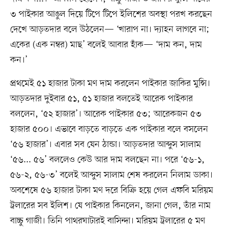
৩ পাইকার আঙুল দিয়ে টিপে টিপে ইলিশের অবস্থা পরখ করছেন
দেখে আড়তদার বলে উঠলেন— ‘খারাপ না। দ্যাহন লাগবে না;
একের (এক নম্বর) মাছ’ বলেই আবার হাঁক— ‘দাম কন, দাম
কন।’
প্রথমেই ৫১ হাজার টাকা মণ দাম করলেন পাইকার জাকির মুন্সি।
আড়তদার দুইবার ৫১, ৫১ হাজার বলতেই আরেক পাইকার
বললেন, ‘৫২ হাজার’। আরেক পাইকার ৫৩; আরেকজন ৫৩
হাজার ৫০০। এভাবে বাড়তে বাড়তে এক পাইকার বলে বসলেন
‘৫৬ হাজার’। এবার সব যেন ঠান্ডা। আড়তদার আব্দুস সালাম
‘৫৬... ৫৬’ বললেও কেউ আর দাম বলছেন না। পরে ‘৫৬-১,
৫৬-২, ৫৬-৩’ বলেই আব্দুস সালাম শেষ করলেন নিলাম ডাকা।
অবশেষে ৫৬ হাজার টাকা মণ দরে বিক্রি হয়ে গেল এফবি মরিয়ম
ট্রলারের সব ইলিশ। যে পাইকার কিনলেন, জানা গেল, তাঁর নাম
বাচ্চু গাজী। তিনি পাথরঘাটারই বাসিন্দা। মরিয়ম ট্রলারের ৫ মণ