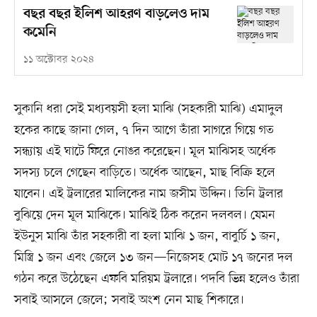
বছর বছর ইলিশ আহরণ বাড়লেও দাম
কমেনি
১১ অক্টোবর ২০২৪
সুকানি ধরা সেই মধ্যবয়সী হলা মাঝি (সহকারী মাঝি) এমাদুল
হকের কাছে জানা গেল, ৭ দিন আগে তাঁরা সাগরে গিয়ে গত
সন্ধ্যায় এই ঘাটে ফিরে নোঙর করেছেন। মূল মাঝিসহ অর্ধেক
সদস্য চলে গেছেন বাড়িতে। অর্ধেক আছেন, মাছ বিক্রি হলে
যাবেন। এই ট্রলারের মালিকের নাম জসীম উদ্দিন। তিনি ট্রলার
বুঝিয়ে দেন মূল মাঝিকে। মাঝিই ঠিক করেন দলবল। যেমন
ইউনুস মাঝি তাঁর সহকারী বা হলা মাঝি ১ জন, বাবুর্চি ১ জন,
মিস্ত্রি ১ জন এবং জেলে ১৩ জন—নিজেসহ মোট ১৭ জনের দল
গঠন করে উঠেছেন এফবি মরিয়ম ট্রলারে। পদবি ভিন্ন হলেও তাঁরা
সবাই আসলে জেলে; সবাই অংশ নেন মাছ শিকারে।