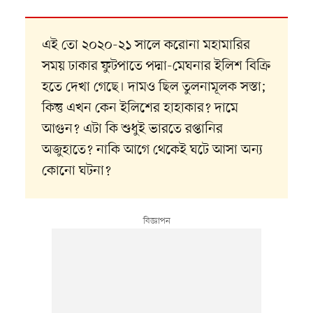
এই তো ২০২০-২১ সালে করোনা মহামারির
সময় ঢাকার ফুটপাতে পদ্মা-মেঘনার ইলিশ বিক্রি
হতে দেখা গেছে। দামও ছিল তুলনামূলক সস্তা;
কিন্তু এখন কেন ইলিশের হাহাকার? দামে
আগুন? এটা কি শুধুই ভারতে রপ্তানির
অজুহাতে? নাকি আগে থেকেই ঘটে আসা অন্য
কোনো ঘটনা?