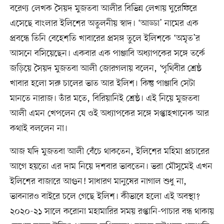
বরেণ্য লেখক সৈয়দ মুজতবা আলীর বিভিন্ন লেখায় ঘুরেফিরে
এসেছে বাংলার ইলিশের অতুলনীয় স্বাদ। ‘আড্ডা’ নামের এক
প্রবন্ধে তিনি বেহেশতি খাবারের প্রসঙ্গ তুলে ইলিশকে ‘অমৃত’র
আসনে বসিয়েছেন। একবার এক পাঞ্জাবি অধ্যাপকের সঙ্গে তর্কে
জড়িয়ে সৈয়দ মুজতবা আলী জোরগলায় বলেন, ‘পৃথিবীর শ্রেষ্ঠ
খাবার হলো সরু চালের ভাত আর ইলিশ। কিন্তু পাঞ্জাবি সেটা
মানতে নারাজ। তাঁর মতে, বিরিয়ানিই শ্রেষ্ঠ। এই নিয়ে মুজতবা
আলী এমন খেপলেন যে ওই অধ্যাপকের সঙ্গে সপ্তাহখানেক আর
কথাই বললেন না।
আজ যদি মুজতবা আলী বেঁচে থাকতেন, ইলিশের মহিমা প্রচারের
আগে হয়তো এর দাম নিয়ে দশবার ভাবতেন। ভরা মৌসুমেই এখন
ইলিশের বাজারে আগুন! সাধারণ মানুষের নাগাল শুধু না,
ভাবনারও বাইরে চলে গেছে ইলিশ। কীভাবে হলো এই অবস্থা?
২০২০-২১ সালে করোনা মহামারির সময় রপ্তানি-পাচার বন্ধ থাকায়