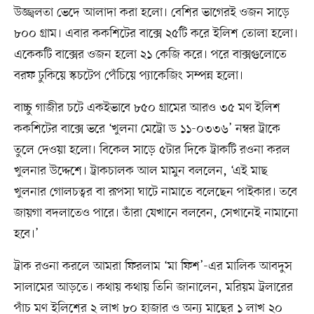
উজ্জ্বলতা ভেদে আলাদা করা হলো। বেশির ভাগেরই ওজন সাড়ে
৮০০ গ্রাম। এবার ককশিটের বাক্সে ২৫টি করে ইলিশ তোলা হলো।
একেকটি বাক্সের ওজন হলো ২১ কেজি করে। পরে বাক্সগুলোতে
বরফ ঢুকিয়ে স্কচটেপ পেঁচিয়ে প্যাকেজিং সম্পন্ন হলো।
বাচ্চু গাজীর চটে একইভাবে ৮৫০ গ্রামের আরও ৩৫ মণ ইলিশ
ককশিটের বাক্সে ভরে ‘খুলনা মেট্রো ড ১১-০৩৩৬’ নম্বর ট্রাকে
তুলে দেওয়া হলো। বিকেল সাড়ে ৫টার দিকে ট্রাকটি রওনা করল
খুলনার উদ্দেশে। ট্রাকচালক আল মামুন বললেন, ‘এই মাছ
খুলনার গোলচত্বর বা রূপসা ঘাটে নামাতে বলেছেন পাইকার। তবে
জায়গা বদলাতেও পারে। তাঁরা যেখানে বলবেন, সেখানেই নামানো
হবে।’
ট্রাক রওনা করলে আমরা ফিরলাম ‘মা ফিশ’-এর মালিক আবদুস
সালামের আড়তে। কথায় কথায় তিনি জানালেন, মরিয়ম ট্রলারের
পাঁচ মণ ইলিশের ২ লাখ ৮০ হাজার ও অন্য মাছের ১ লাখ ২০