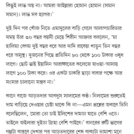
কিছুই লাভ অয় না। আমরা জাইল্লারা হোমান হোমান (সমান
সমান)। লাভ সব হ্যাগর।’
দুই দিন পর খোঁজ নিতে এমাদুলের বাড়ি গেলে আলাপচারিতার
সময় তাঁর ৩০ বছর বয়সী মেয়ে শিরীন আক্তার বললেন, ‘মা
হালিমা বেগম দুই বছর ধরে আর দাদি রাবেয়া খাতুন তিন বছর
ধরে অসুস্থ। দুজনের পিছে প্রতিদিন ৮০ থেকে ১০০ টাকার ওষুধ
লাগে। ছোট ভাই ইয়াসিন আরাফাতের কলেজে যাওয়া-আসায়
লাগে ১০০ টাকা করে। ওর একটা চাকরি ছাড়া বাবার পক্ষে আর
সংসার চালানো সম্ভব না।’
কানে বাজে আড়তদার আবদুস সালামের কণ্ঠ। নিলামের শুরুতেই
দাম বাড়িয়ে দেওয়ার চেষ্টা থাকে কি না—এমন প্রশ্নের জবাবে তিনি
বলেছিলেন, ‘মোরা তো চাই ইলিশের দামডা যাতে বেশি ওডে।
তাইলে জইলারা দুইডা ট্যাহা বেশি পাইবে।’ বানরের রুটি ভাগের
গল্পটা বাস্তবে দেখার পর আড়তদারের শেষ বাক্যটা তামাশা মনে