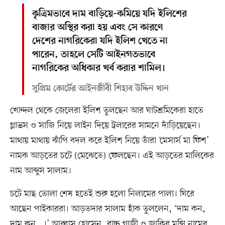
কৃত্রিমভাবে দাম বাড়িয়ে-কমিয়ে যদি ইলিশের
বাজার অস্থির করা হয় এবং সে কারণে
দেশের নাগরিকেরা যদি ইলিশ খেতে না
পারেন, তাহলে সেটি আইনগতভাবে
নাগরিকের অধিকার খর্ব করার শামিল।
সুপ্রিম কোর্টের আইনজীবী শিহাব উদ্দিন খান
খোন্দল থেকে জেলেরা ইলিশ তুলছেন আর ঘাটশ্রমিকেরা হাতে
গ্লাভস ও সাজি নিয়ে লাইন দিয়ে ট্রলারের সামনে দাঁড়িয়েছেন।
মাথায় মাথায় ঝাঁপি বদল করে ইলিশ নিয়ে তাঁরা ‘মেসার্স মা ফিশ’
নামক আড়তের চটে (মেঝেতে) ফেলছেন। এই আড়তের মালিকের
নাম আব্দুস সালাম।
চটে মাছ তোলা শেষ হতেই শুরু হলো নিলামের পালা। ঘিরে
আছেন পাইকাররা। আড়তদার সালাম হাঁক তুললেন, ‘দাম কন,
দাম কন...।’ আব্বাস হোসেন, বাচ্চু গাজী ও জাকির মুন্সি নামের