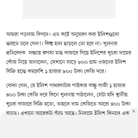
আমরা পড়লাম বিপদে। এত কষ্টে অনুসরণ করা ইলিশগুলো
ভারতে চলে গেল!। কিন্তু হাল ছাড়লে তো হবে না। খুলনার
প্রতিবেদক সন্ধ্যায় রূপসা মাছ বাজারে গিয়ে ইলিশের খুচরা দামের
খোঁজ নিয়ে জানালেন, সেখানে সাড়ে ৮০০ গ্রাম ওজনের ইলিশ
বিক্রি হচ্ছে কমবেশি ১ হাজার ৮০০ টাকা কেজি দরে।
বোঝা গেল, যে ইলিশ পাথরঘাটার পাইকার বাচ্চু গাজী ১ হাজার
৪০০ টাকা কেজি দরে কিনে খুলনায় পাঠালেন, সেটা যদি স্থানীয়
খুচরা বাজারে বিক্রি হতো, তাহলে দাম কেজিতে আরো ৪০০ টাকা
বাড়ত। এখানে আরেকটা প্যাঁচ আছে। নিলামে ইলিশ কিনলে এক
মণ হয় ৪২ কেজিতে, যে কারণে বাচ্চু গাজীর একেকটা বাক্সে ছিল
২১ কেজি বা আধামণ। পচনশীলতার কারণে এটা করা হলেও
By using this site, you agree to our
Privacy Policy
.
OK