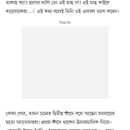
তাকায় ক্যা? হ্যাগর লাগি তো এই মাছ না! এই মাছ খাইবে
বড়লোকেরা…।’ এই কথা বলেই তিনি ওই এলাকা ত্যাগ করেন।
বোঝা গেল, দাদন চক্রের দ্বিতীয় ফাঁদে বসে আছেন সালামের
মতো আড়তদাররা। প্রথম ফাঁদে থাকেন ট্রলারমালিক নিজে।