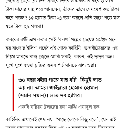
রেখে ৯ থেকে ১০ দিন সাগরে দিনরাত একাকার করে ৬ লাখ
টাকা দামের মাছ ধরে আনলেন, তাঁদের ভাগে শেষমেশ কত টাকা
করে পড়ল? ১৫ হাজার টাকা ২১ ভাগ করলে প্রতি ভাগে পড়ে মাত্র
৭১৪ টাকা ২৯ পয়সা!
বানরের রুটি ভাগ করার সেই ‘করুণ’ গল্পের চেয়েও মর্মন্তুদ মনে
হয় বাংলার ইলিশ-পর্বের এই শোষণকাহিনি। ভাগবাঁটোয়ারার এই
নিয়ম মানতে বাধ্য জেলে-মাঝি সবাই। কারণ, ওই দাদন চক্র।
মুখে মুখে হওয়া চুক্তির এসব শর্ত মানতে বাধ্য ওরা।
৩০ বছর ধইরা গাঙ্গে মাছ ধরি। কিছুই লাভ
অয় না। আমরা জাইল্লারা হোমান হোমান
(সমান সমান)। লাভ সব হ্যাগর।
এফবি মরিয়ম ট্রলারের হলা মাঝি এমাদুল হক
কাহিনির এখানেই শেষ নয়। ‘পাছে লোকে কিছু বলে’, যেন এই