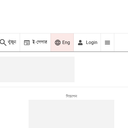
খুঁজুন
ই-পেপার
Login
Eng