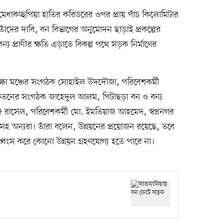
মেধাকচ্ছপিয়া হাতির করিডরের ওপর প্রায় পাঁচ কিলোমিটার
তাঁদের দাবি, বন বিভাগের অনুমোদন ছাড়াই প্রকল্পের
বন্য প্রাণীর ক্ষতি এড়াতে বিকল্প পথে সড়ক নির্মাণের
ক্ষা মঞ্চের সংগঠক সোহাইল উদদৌজা, পরিবেশকর্মী
্যানিকেতনের সংগঠক জাহেদুল আলম, পিটাছড়া বন ও বন্য
হফুজ রাসেল, পরিবেশকর্মী মো. ইমতিয়াজ আহমেদ, স্বপ্ননগর
নসহ অন্যরা। তাঁরা বলেন, উন্নয়নের প্রয়োজন রয়েছে, তবে
্বংস করে কোনো উন্নয়ন গ্রহণযোগ্য হতে পারে না।