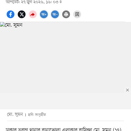
আপডেট: ২৭ জুন ২০২৬, ১৬: ০৩
মো. সুমন
ছবি: সংগৃহীত
ঢাকার তুরাগ থানার রানাভোলা এলাকার বাসিন্দা মো. সুমন (১৭)