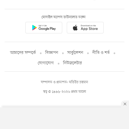
মোবাইল অ্যাপস ডাউনলোড করুন
আমাদের সম্পর্কে
বিজ্ঞাপন
সার্কুলেশন
নীতি ও শর্ত
যোগাযোগ
নিউজলেটার
সম্পাদক ও প্রকাশক: মতিউর রহমান
স্বত্ব © ১৯৯৮-২০২৬ প্রথম আলো
By using this site, you agree to our
Privacy Policy
.
OK