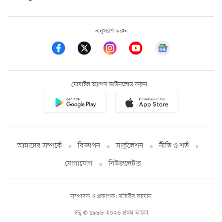
অনুসরণ করুন
মোবাইল অ্যাপস ডাউনলোড করুন
আমাদের সম্পর্কে
বিজ্ঞাপন
সার্কুলেশন
নীতি ও শর্ত
যোগাযোগ
নিউজলেটার
সম্পাদক ও প্রকাশক: মতিউর রহমান
স্বত্ব © ১৯৯৮-২০২৬ প্রথম আলো