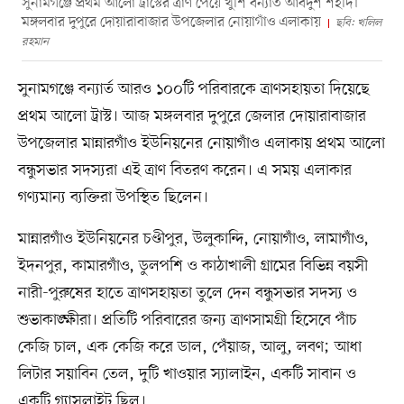
সুনামগঞ্জে প্রথম আলো ট্রাস্টের ত্রাণ পেয়ে খুশি বন্যার্ত আবদুশ শহীদ।
মঙ্গলবার দুপুরে দোয়ারাবাজার উপজেলার নোয়াগাঁও এলাকায়
ছবি: খলিল
রহমান
সুনামগঞ্জে বন্যার্ত আরও ১০০টি পরিবারকে ত্রাণসহায়তা দিয়েছে
প্রথম আলো ট্রাস্ট। আজ মঙ্গলবার দুপুরে জেলার দোয়ারাবাজার
উপজেলার মান্নারগাঁও ইউনিয়নের নোয়াগাঁও এলাকায় প্রথম আলো
বন্ধুসভার সদস্যরা এই ত্রাণ বিতরণ করেন। এ সময় এলাকার
গণ্যমান্য ব্যক্তিরা উপস্থিত ছিলেন।
মান্নারগাঁও ইউনিয়নের চণ্ডীপুর, উলুকান্দি, নোয়াগাঁও, লামাগাঁও,
ইদনপুর, কামারগাঁও, ডুলপশি ও কাঠাখালী গ্রামের বিভিন্ন বয়সী
নারী-পুরুষের হাতে ত্রাণসহায়তা তুলে দেন বন্ধুসভার সদস্য ও
শুভাকাঙ্ক্ষীরা। প্রতিটি পরিবারের জন্য ত্রাণসামগ্রী হিসেবে পাঁচ
কেজি চাল, এক কেজি করে ডাল, পেঁয়াজ, আলু, লবণ; আধা
লিটার সয়াবিন তেল, দুটি খাওয়ার স্যালাইন, একটি সাবান ও
একটি গ্যাসলাইট ছিল।