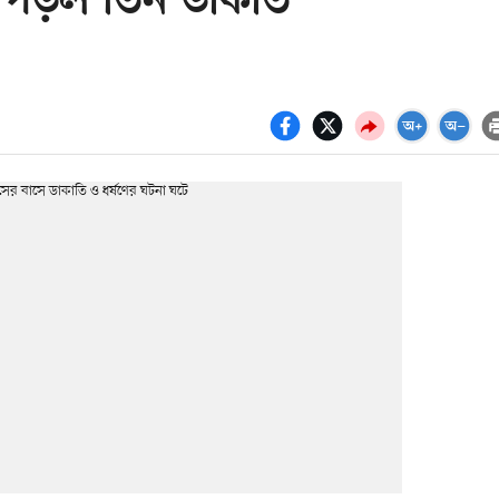
া পড়ল তিন ডাকাত