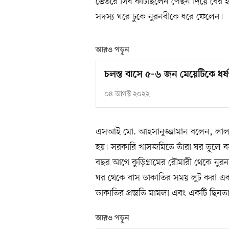
ভেতরে সিঁধ কাটছিলেন পেছন দিয়ে বের
সদস্য ঘরে ঢুকে নুরনবীকে ধরে ফেলেন।
আরও পড়ুন
চলন্ত বাসে ৫-৬ জন মেয়েটিকে ধর্
০৪ আগস্ট ২০২২
এসআই মো. আহসানুজ্জামান বলেন, লাল ম
হয়। সরকারি খাসজমিতে তাঁরা ঘর তুল
বছর আগে কুড়িগ্রামের রৌমারী থেকে নুর
ঘর থেকে বাস ডাকাতির সময় লুট করা এক
ডাকাতির প্রস্তুতি মামলা এবং একটি ছিন
আরও পড়ুন