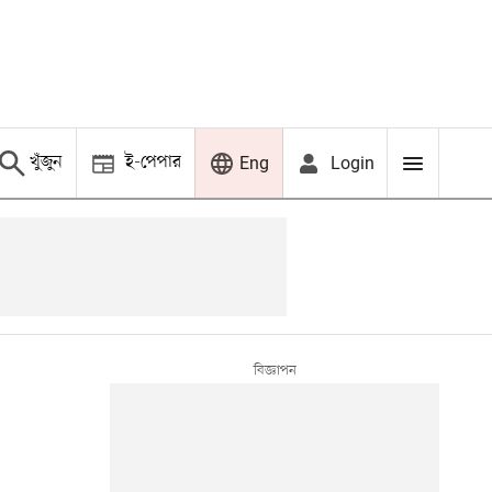
খুঁজুন
ই-পেপার
Login
Eng