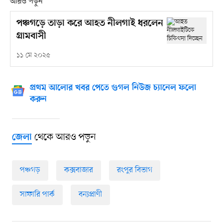
আরও পড়ুন
পঞ্চগড়ে তাড়া করে আহত নীলগাই ধরলেন
গ্রামবাসী
১১ মে ২০২৫
প্রথম আলোর খবর পেতে গুগল নিউজ চ্যানেল ফলো
করুন
থেকে আরও পড়ুন
জেলা
পঞ্চগড়
কক্সবাজার
রংপুর বিভাগ
সাফারি পার্ক
বন্যপ্রাণী