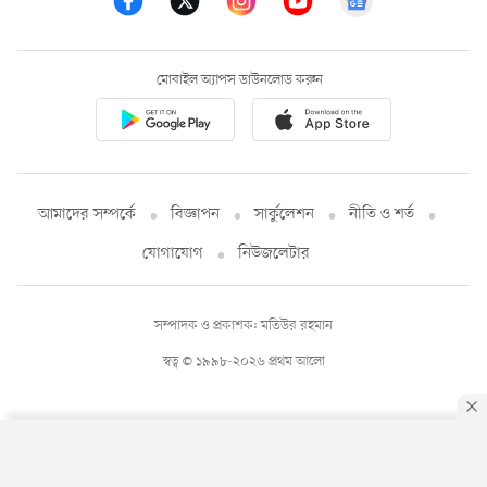
মোবাইল অ্যাপস ডাউনলোড করুন
আমাদের সম্পর্কে
বিজ্ঞাপন
সার্কুলেশন
নীতি ও শর্ত
যোগাযোগ
নিউজলেটার
সম্পাদক ও প্রকাশক: মতিউর রহমান
স্বত্ব © ১৯৯৮-২০২৬ প্রথম আলো
By using this site, you agree to our
Privacy Policy
.
OK