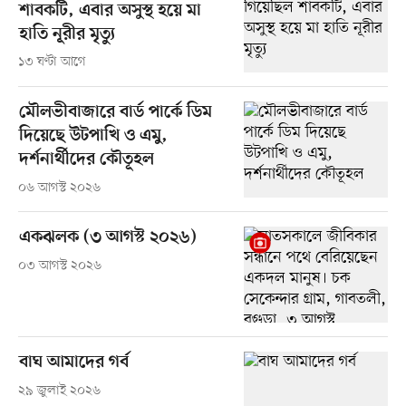
শাবকটি, এবার অসুস্থ হয়ে মা
হাতি নূরীর মৃত্যু
১৩ ঘণ্টা আগে
মৌলভীবাজারে বার্ড পার্কে ডিম
দিয়েছে উটপাখি ও এমু,
দর্শনার্থীদের কৌতূহল
০৬ আগস্ট ২০২৬
একঝলক (৩ আগস্ট ২০২৬)
০৩ আগস্ট ২০২৬
বাঘ আমাদের গর্ব
২৯ জুলাই ২০২৬