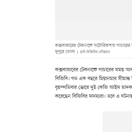
কক্সবাজারের টেকনাফে অটোরিকশায় পাচারের স
দুপুরে তোলা
ছবি:বিজিবির সৌজন্যে
কক্সবাজারের টেকনাফে পাচারের সময় আবা
বিজিবি। গত এক বছরে মিয়ানমার সীমান্ত 
বৃহস্পতিবার ভোরে দুই কেজি আইস মাদক (ক্
করেছেন বিজিবির সদস্যরা। তবে এ ঘটনায়