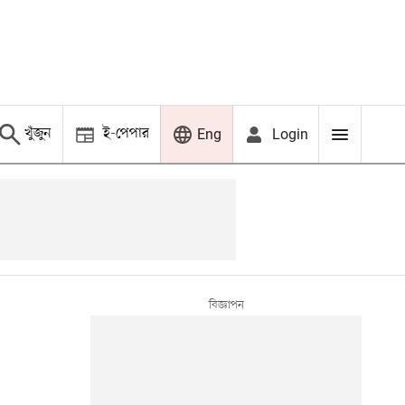
খুঁজুন
ই-পেপার
Login
Eng