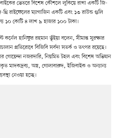
িবাইকের ভেতরে বিশেষ কৌশলে লুকিয়ে রাখা একটি জি-
-থ্রি রাইফেলের ম্যাগাজিন একটি এবং ১৩ রাউন্ড গুলি
মূল্য ১০ কোটি ৪ লাখ ৯ হাজার ১০০ টাকা।
কর্নেল হানিফুর রহমান ভূঁইয়া বলেন, সীমান্ত সুরক্ষার
াচালান প্রতিরোধে বিজিবি সর্বদা সতর্ক ও তৎপর রয়েছে।
নের গোয়েন্দা নজরদারি, নিয়মিত টহল এবং বিশেষ অভিযান
ৃত মাদকদ্রব্য, অস্ত্র, গোলাবারুদ, ইজিবাইক ও অন্যান্য
যবস্থা নেওয়া হচ্ছে।