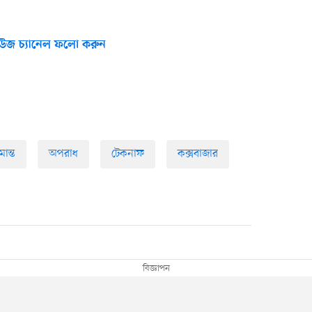
উজ চ্যানেল ফলো করুন
মান্ত
অপরাধ
টেকনাফ
কক্সবাজার