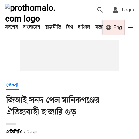
Login
সর্বশেষ
বাংলাদেশ
রাজনীতি
বিশ্ব
বাণিজ্য
মতামত
খেলা
Eng
বিনো
জেলা
জিআই সনদ পেল মানিকগঞ্জের
ঐতিহ্যবাহী হাজারি গুড়
প্রতিনিধি
মানিকগঞ্জ