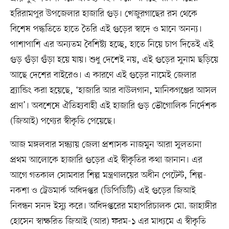
হরিরামপুর উপজেলার হাজারি গুড়। খেজুরগাছের রস থেকে
বিশেষ পদ্ধতিতে হাতে তৈরি এই গুড়ের স্বাদে ও মানে অনন্য।
পাশাপাশি এর অন্যতম বৈশিষ্ট্য হচ্ছে, হাতে নিয়ে চাপ দিতেই এই
গুড় গুঁড়া গুঁড়া হয়ে যায়। শুধু দেশেই নয়, এই গুড়ের সুনাম ছড়িয়ে
আছে দেশের বাইরেও। এ কারণে এই গুড়ের নামেই জেলার
ব্র্যান্ডিং করা হয়েছে, ‘হাজারি আর বাউলগান, মানিকগঞ্জের আসল
প্রাণ’। অবশেষে ঐতিহ্যবাহী এই হাজারি গুড় ভৌগোলিক নির্দেশক
(জিআই) পণ্যের স্বীকৃতি পেয়েছে।
আজ মঙ্গলবার সন্ধ্যায় জেলা প্রশাসক নাজমুন আরা সুলতানা
প্রথম আলোকে হাজারি গুড়ের এই স্বীকৃতির কথা জানান। এর
আগে গতকাল সোমবার শিল্প মন্ত্রণালয়ের অধীন পেটেন্ট, শিল্প-
নকশা ও ট্রেডমার্ক অধিদপ্তর (ডিপিডিটি) এই গুড়ের জিআই
নিবন্ধন সনদ ইস্যু করে। অধিদপ্তরের মহাপরিচালক মো. জাহাঙ্গীর
হোসেন স্বাক্ষরিত জিআই (আর) ফরম-১ এর মাধ্যমে এ স্বীকৃতি