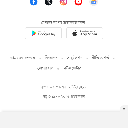
মোবাইল অ্যাপস ডাউনলোড করুন
আমাদের সম্পর্কে
বিজ্ঞাপন
সার্কুলেশন
নীতি ও শর্ত
যোগাযোগ
নিউজলেটার
সম্পাদক ও প্রকাশক: মতিউর রহমান
স্বত্ব © ১৯৯৮-২০২৬ প্রথম আলো