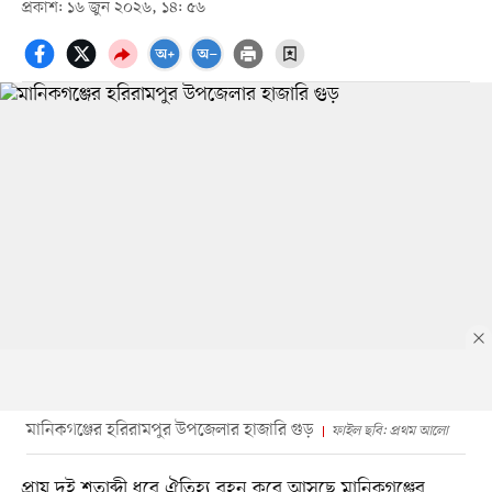
প্রকাশ: ১৬ জুন ২০২৬, ১৪: ৫৬
মানিকগঞ্জের হরিরামপুর উপজেলার হাজারি গুড়
ফাইল ছবি: প্রথম আলো
প্রায় দুই শতাব্দী ধরে ঐতিহ্য বহন করে আসছে মানিকগঞ্জের