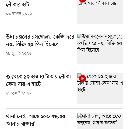
নৌকার হাট
০৩ আগস্ট ২০২৬
উষা রঞ্জনের রসগোল্লা, কেজি দরে
নয়, বিক্রি হয় পিস হিসেবে
২৮ জুলাই ২০২৬
৩ থেকে ১৫ হাজার টাকায় নৌকা
কেনা যায় এ হাটে
২৭ জুলাই ২০২৬
থানা নেই, আছে ১৫০ বছরের
‘থানার বাজার’