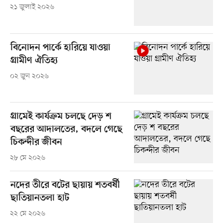
২১ জুলাই ২০২৬
বিনোদন পার্কে হারিয়ে যাওয়া
গ্রামীণ ঐতিহ্য
০২ জুন ২০২৬
গ্রামেই কার্যক্রম চলছে দেড় শ
বছরের আদালতের, বদলে গেছে
চিকন্দীর জীবন
২৮ মে ২০২৬
নদের তীরে বটের ছায়ায় শতবর্ষী
ছাতিয়ানতলা হাট
২২ মে ২০২৬