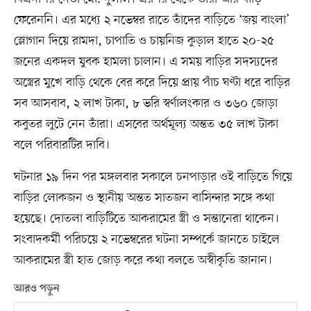
ফেরেননি। এর মধ্যে ২ নভেম্বর রাতে তাঁদের বাড়িতে ‘জয় বাংলা’
স্লোগান দিয়ে রামদা, চাপাতি ও চায়নিজ কুড়াল হাতে ২০-২৫
জনের একদল যুবক হামলা চালান। এ সময় বাড়ির সদস্যদের
অস্ত্রের মুখে বাড়ি থেকে বের করে দিয়ে প্রায় পাঁচ ঘণ্টা ধরে বাড়ির
সব আসবাব, ২ লাখ টাকা, ৮ ভরি স্বর্ণালংকার ও ৩৬০ জোড়া
কবুতর লুটে নেন তাঁরা। এসবের অর্থমূল্য অন্তত ৩৫ লাখ টাকা
বলে পরিবারটির দাবি।
ঘটনার ১৯ দিন পর মঙ্গলবার সকালে চনপাড়ার ওই বাড়িতে গিয়ে
বাড়ির লোকজন ও স্থানীয় অন্তত সাতজন বাসিন্দার সঙ্গে কথা
হয়েছে। দোতলা বাড়িটিতে আকরামের স্ত্রী ও সন্তানেরা থাকেন।
সংবাদকর্মী পরিচয়ে ২ নভেম্বরের ঘটনা সম্পর্কে জানতে চাইলে
আকরামের স্ত্রী হাত জোড় করে কথা বলতে অস্বীকৃতি জানান।
আরও পড়ুন