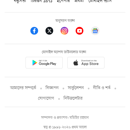
বন্ধুসভা
চিরন্তন ১৯৭১
ইপেপার
প্রথমা
মোবাইল ভ্যাস
অনুসরণ করুন
মোবাইল অ্যাপস ডাউনলোড করুন
আমাদের সম্পর্কে
বিজ্ঞাপন
সার্কুলেশন
নীতি ও শর্ত
যোগাযোগ
নিউজলেটার
সম্পাদক ও প্রকাশক: মতিউর রহমান
স্বত্ব © ১৯৯৮-২০২৬ প্রথম আলো