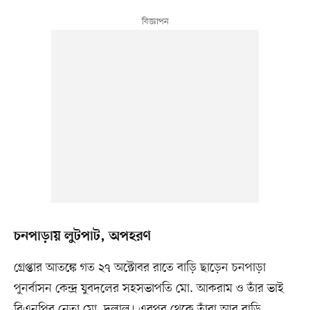
চনপাড়ায় লুটপাট, অপহরণ
গ্রেপ্তার আতঙ্কে গত ২৭ অক্টোবর রাতে বাড়ি ছাড়েন চনপাড়া
পুনর্বাসন কেন্দ্র যুবদলের সহসভাপতি মো. আকরাম ও তাঁর ভাই
বিএনপির নেতা মো. দুলাল। এরপর থেকে তাঁরা আর বাড়ি