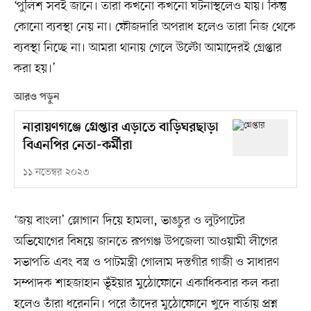
‘পুলিশ সবই জানে। তারা কখনো কখনো ঘটনাস্থলেও যায়। কিন্তু
কোনো ব্যবস্থা নেয় না। ফৌজদারি অপরাধ হলেও তারা নিজ থেকে
ব্যবস্থা নিচ্ছে না। আমরা থানায় গেলে উল্টো আমাদেরই গ্রেপ্তার
করা হয়।’
আরও পড়ুন
নারায়ণগঞ্জে গ্রেপ্তার এড়াতে বাড়িঘরছাড়া
বিএনপির নেতা-কর্মীরা
১১ নভেম্বর ২০২৩
‘জয় বাংলা’ স্লোগান দিয়ে হামলা, ভাঙচুর ও লুটপাটের
অভিযোগের বিষয়ে জানতে রূপগঞ্জ উপজেলা আওয়ামী লীগের
সভাপতি এবং বস্ত্র ও পাটমন্ত্রী গোলাম দস্তগীর গাজী ও সাধারণ
সম্পাদক শাহজাহান ভূঁইয়ার মুঠোফোনে একাধিকবার কল করা
হলেও তাঁরা ধরেননি। পরে তাঁদের মুঠোফোনে খুদে বার্তায় প্রশ্ন