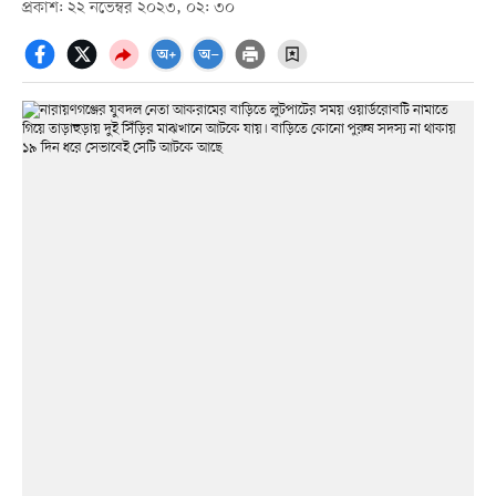
প্রকাশ: ২২ নভেম্বর ২০২৩, ০২: ৩০