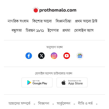
নাগরিক সংবাদ
কিশোর আলো
বিজ্ঞানচিন্তা
প্রথম আলো ট্রাস্ট
বন্ধুসভা
চিরন্তন ১৯৭১
ইপেপার
প্রথমা
মোবাইল ভ্যাস
অনুসরণ করুন
মোবাইল অ্যাপস ডাউনলোড করুন
আমাদের সম্পর্কে
বিজ্ঞাপন
সার্কুলেশন
নীতি ও শর্ত