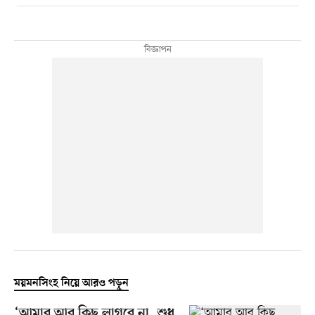
ময়মনসিংহ নিয়ে আরও পড়ুন
‘আমার আর কিছু লাগবে না, শুধু