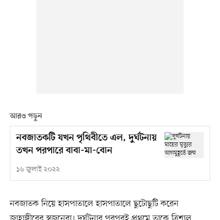
আরও পড়ুন
নবজাতকটি যখন পৃথিবীতে এল, দুর্ঘটনায়
তখন পরপারে বাবা-মা-বোন
১৬ জুলাই ২০২২
নবজাতক নিয়ে হাসপাতালে হাসপাতালে ছুটোছুটি করেন
জাহাঙ্গীরের স্বজনেরা। দুর্ঘটনার পরপরই প্রথমে তাকে ত্রিশাল