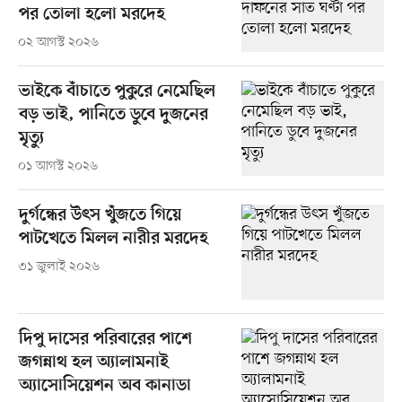
পর তোলা হলো মরদেহ
০২ আগস্ট ২০২৬
ভাইকে বাঁচাতে পুকুরে নেমেছিল
বড় ভাই, পানিতে ডুবে দুজনের
মৃত্যু
০১ আগস্ট ২০২৬
দুর্গন্ধের উৎস খুঁজতে গিয়ে
পাটখেতে মিলল নারীর মরদেহ
৩১ জুলাই ২০২৬
দিপু দাসের পরিবারের পাশে
জগন্নাথ হল অ্যালামনাই
অ্যাসোসিয়েশন অব কানাডা