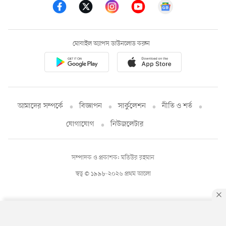
মোবাইল অ্যাপস ডাউনলোড করুন
আমাদের সম্পর্কে
বিজ্ঞাপন
সার্কুলেশন
নীতি ও শর্ত
যোগাযোগ
নিউজলেটার
সম্পাদক ও প্রকাশক: মতিউর রহমান
স্বত্ব © ১৯৯৮-২০২৬ প্রথম আলো