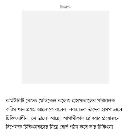
কমিউনিটি বেজড মেডিকেল কলেজ হাসপাতালের পরিচালক
করিম খান প্রথম আলোকে বলেন, নবজাতক তাঁদের হাসপাতালে
চিকিৎসাধীন। সে ভালো আছে। আগামীকাল রোববার প্রয়োজনে
বিশেষজ্ঞ চিকিৎসকদের নিয়ে বোর্ড গঠন করে তার চিকিৎসা