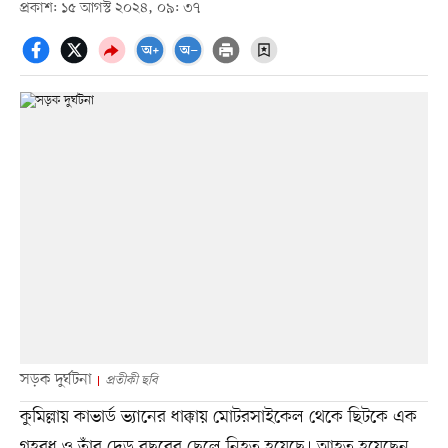
প্রকাশ: ১৫ আগস্ট ২০২৪, ০৯: ৩৭
সড়ক দুর্ঘটনা
প্রতীকী ছবি
কুমিল্লায় কাভার্ড ভ্যানের ধাক্কায় মোটরসাইকেল থেকে ছিটকে এক
গৃহবধূ ও তাঁর দেড় বছরের ছেলে নিহত হয়েছে। আহত হয়েছেন