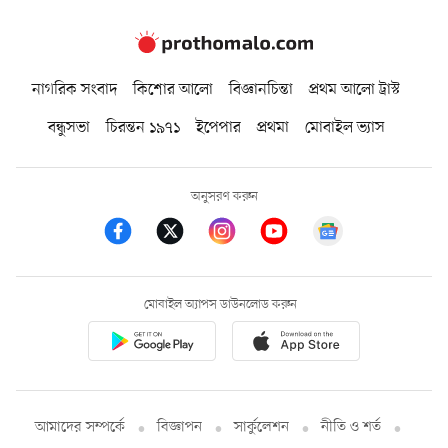
নাগরিক সংবাদ
কিশোর আলো
বিজ্ঞানচিন্তা
প্রথম আলো ট্রাস্ট
বন্ধুসভা
চিরন্তন ১৯৭১
ইপেপার
প্রথমা
মোবাইল ভ্যাস
অনুসরণ করুন
মোবাইল অ্যাপস ডাউনলোড করুন
আমাদের সম্পর্কে
বিজ্ঞাপন
সার্কুলেশন
নীতি ও শর্ত