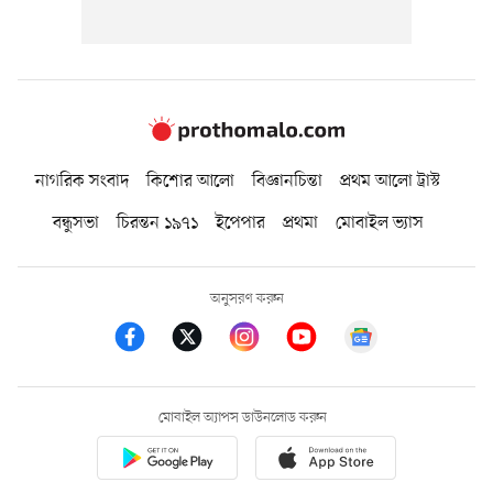
নাগরিক সংবাদ
কিশোর আলো
বিজ্ঞানচিন্তা
প্রথম আলো ট্রাস্ট
বন্ধুসভা
চিরন্তন ১৯৭১
ইপেপার
প্রথমা
মোবাইল ভ্যাস
অনুসরণ করুন
মোবাইল অ্যাপস ডাউনলোড করুন