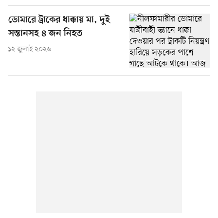
ডোমারে ট্রাকের ধাক্কায় মা, দুই
সন্তানসহ ৪ জন নিহত
১২ জুলাই ২০২৬